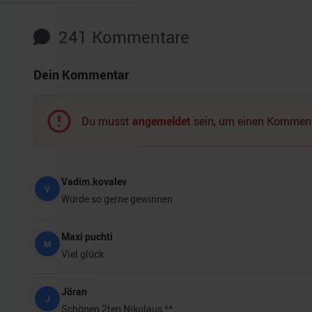
241
Kommentare
Dein Kommentar
Du musst
angemeldet
sein, um einen Komment
Vadim.kovalev
V
Würde so gerne gewinnen
Maxi puchti
M
Viel glück
Jöran
J
Schönen 2ten Nikolaus ^^