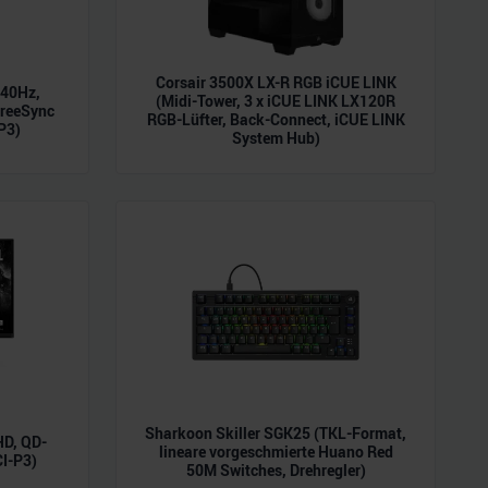
Corsair 3500X LX-R RGB iCUE LINK
240Hz,
(Midi-Tower, 3 x iCUE LINK LX120R
reeSync
RGB-Lüfter, Back-Connect, iCUE LINK
P3)
System Hub)
Sharkoon Skiller SGK25 (TKL-Format,
D, QD-
lineare vorgeschmierte Huano Red
CI-P3)
50M Switches, Drehregler)