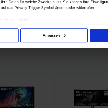
 Ihre Daten für welche Zwecke nutzt. Sie können Ihre Einwilligun
 auf das Privacy Trigger Symbol ändern oder widerrufen
n wir auch gerne:
geografische Lage erfassen, welche bis auf einige Meter genau 
Scannen nach bestimmten Merkmalen (Fingerprinting) identifizie
Anpassen
ie Ihre persönlichen Daten verarbeitet werden, und legen Sie I
1
2
3
4
5
6
7
8
9
10
...
22
23
nhalte und Anzeigen zu personalisieren, Funktionen für soziale
Website zu analysieren. Außerdem geben wir Informationen zu I
r soziale Medien, Werbung und Analysen weiter. Unsere Partner
 Daten zusammen, die Sie ihnen bereitgestellt haben oder die s
n.