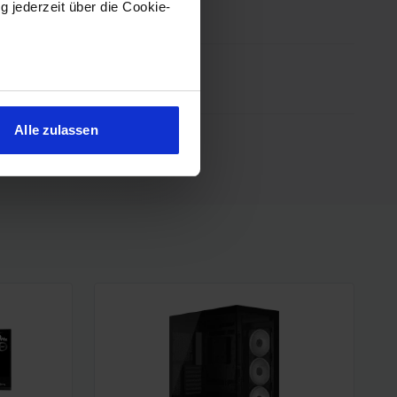
g jederzeit über die Cookie-
sein können
ren
Alle zulassen
hre Präferenzen im
Abschnitt
Weiter »
 Medien anbieten zu können
hrer Verwendung unserer
 führen diese Informationen
ie im Rahmen Ihrer Nutzung