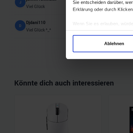
J
Sie entscheiden darüber, wer
Viel Glück
Erklärung oder durch Klicken
Djdani110
Wenn Sie es erlauben, würde
D
Viel Glück ^_^
Informationen über Ihre 
Ihr Gerät durch aktives 
Ablehnen
Erfahren Sie mehr darüber, w
« Zurück
Einzelheiten
fest.
Wir verwenden Cookies, um I
und die Zugriffe auf unsere 
Könnte dich auch interessieren
Website an unsere Partner fü
möglicherweise mit weiteren
der Dienste gesammelt habe