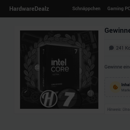
HardwareDealz
Schnäppchen
Gaming P
Gewinne
241
K
Gewinne eine
Inha
Marke
Hinweis: Unse