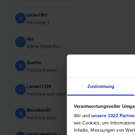
niklas1801
N
Viel Glück ;)
Idjd
I
Sigma Sigma Boy
Goerlilu
G
Viel Glück allen!
Lennart1234
Zustimmung
L
Viel Glück euch allen und viel Spaß an den Gewinner
Verantwortungsvoller Umgan
MotoMoto97
M
Wir und
unsere 1022 Partne
Viel Glück allen!
wie Cookies, um Information
Inhalte, Messungen von Werb
jannik rennhack