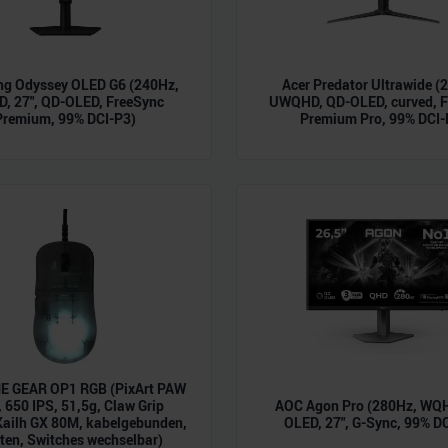
g Odyssey OLED G6 (240Hz,
Acer Predator Ultrawide (
, 27", QD-OLED, FreeSync
UWQHD, QD-OLED, curved, F
Premium, 99% DCI-P3)
Premium Pro, 99% DCI-
 GEAR OP1 RGB (PixArt PAW
 650 IPS, 51,5g, Claw Grip
AOC Agon Pro (280Hz, WQH
Kailh GX 80M, kabelgebunden,
OLED, 27", G-Sync, 99% D
ten, Switches wechselbar)