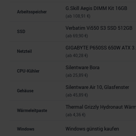
G.Skill Aegis DIMM Kit 16GB
Arbeitsspeicher
(ab 108,91 €)
Verbatim Vi550 S3 SSD 512GB
SSD
(ab 69,90 €)
GIGABYTE P650SS 650W ATX 3.
Netzteil
(ab 40,28 €)
Silentware Bora
CPU-Kühler
(ab 25,89 €)
Silentware Air 10, Glasfenster
Gehäuse
(ab 45,89 €)
Thermal Grizzly Hydronaut Wärm
Wärmeleitpaste
(ab 4,36 €)
Windows günstig kaufen
Windows