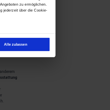
er
 Angeboten zu ermöglichen.
g jederzeit über die Cookie-
Leider sind
sein können
ren
Alle zulassen
hre Präferenzen im
Abschnitt
 Medien anbieten zu können
r anderem
hrer Verwendung unserer
sstattung
 führen diese Informationen
ie im Rahmen Ihrer Nutzung
r
r
ch.