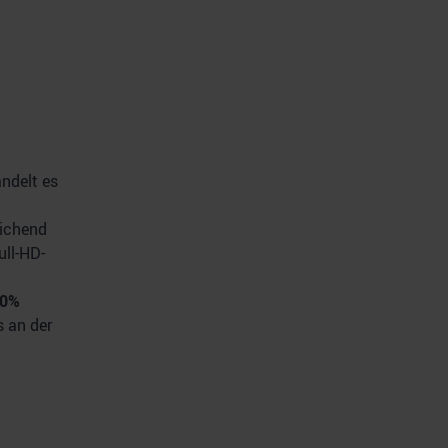
andelt es
ichend
ull-HD-
30%
s an der