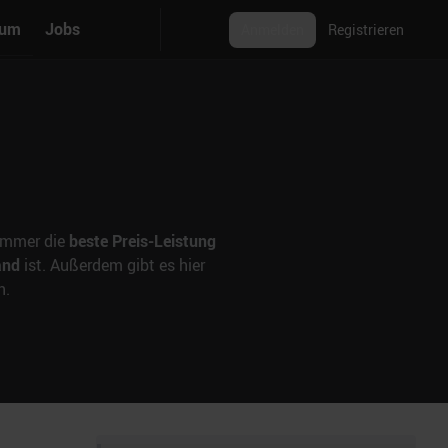
rum
Jobs
Anmelden
Registrieren
 immer die
beste Preis-Leistung
and
ist. Außerdem gibt es hier
n.