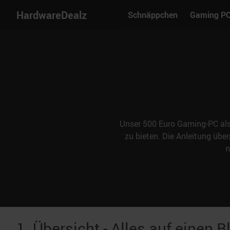
HardwareDealz
Schnäppchen
Gaming P
Unser 500 Euro Gaming-PC als
zu bieten. Die Anleitung übe
n
1. Übersicht - Alles auf einen B