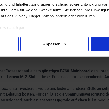
 der
niedrige Stromverbrauch
, die
geringen Temperaturen
und d
ung und Inhalten, Zielgruppenforschung sowie Entwicklung von
rige Preis.
 Ihre Daten für welche Zwecke nutzt. Sie können Ihre Einwilligun
aktuell das beste Preis-Leistungs-Verhältnis im Budget-Bereich. 
 auf das Privacy Trigger Symbol ändern oder widerrufen
rn CPUs möglich.
n wir auch gerne:
geografische Lage erfassen, welche bis auf einige Meter genau 
Scannen nach bestimmten Merkmalen (Fingerprinting) identifizie
Anpassen
ie Ihre persönlichen Daten verarbeitet werden, und legen Sie I
nhalte und Anzeigen zu personalisieren, Funktionen für soziale
er Prozessor auf einem
günstigen B760-Mainboard
, das unte
Website zu analysieren. Außerdem geben wir Informationen zu I
n
und
einem M.2-Slot
in dieser Preisklasse eine
ausreichende Au
r soziale Medien, Werbung und Analysen weiter. Unsere Partner
 Daten zusammen, die Sie ihnen bereitgestellt haben oder die s
board zu investieren, würde uns leider an anderer Stelle
zu seh
n.
mit
Leistung kosten
. Für den
i3
ist die
Spannungsversorgung
de
 ausreichend, auch ein späteres
Upgrade auf einen i5
ist mögli