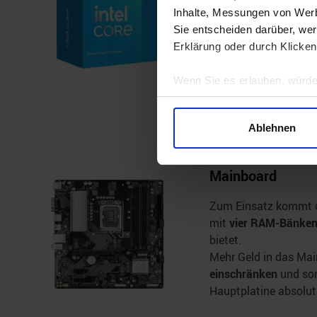
Für die CPU sprechen
Inhalte, Messungen von Werb
verhältnismäßig
nied
Sie entscheiden darüber, wer
Die Intel CPU bietet 
Erklärung oder durch Klicken
aktuell hier nur 4-Ke
Wenn Sie es erlauben, würde
Informationen über Ihre 
Bestpreis
Ihr Gerät durch aktives 
Ablehnen
Erfahren Sie mehr darüber, w
Einzelheiten
fest.
Mainboard
Wir verwenden Cookies, um I
Zum Einsatz kommt d
und die Zugriffe auf unsere 
mit
vier RAM-Bänke
Website an unsere Partner fü
bietet.
möglicherweise mit weiteren
Mehr Geld in das Main
der Dienste gesammelt habe
einschränken
und so
Hauptplatine absolut