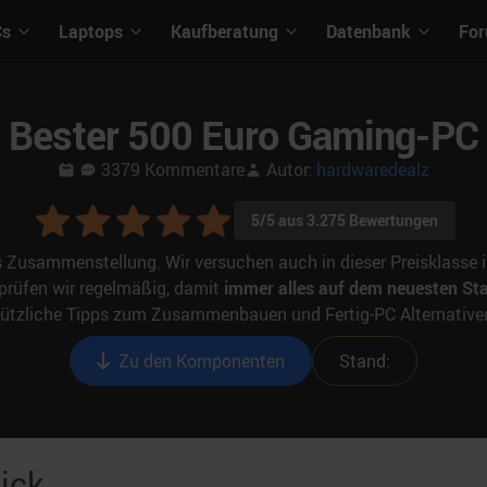
Cs
Laptops
Kaufberatung
Datenbank
Fo
Bester 500 Euro Gaming-PC
3379
Kommentare
Autor:
hardwaredealz
5
/5 aus
3.275
Bewertungen
 Zusammenstellung. Wir versuchen auch in dieser Preisklasse
rprüfen wir regelmäßig, damit
immer alles auf dem neuesten St
ützliche Tipps zum Zusammenbauen und Fertig-PC Alternative
Zu den Komponenten
Stand:
lick