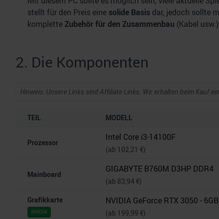
Mit diesem PC sollte es möglich sein, viele aktuelle Spi
stellt für den Preis eine
solide Basis
dar, jedoch sollte 
komplette
Zubehör für den Zusammenbau
(Kabel usw.) 
2. Die Komponenten
Hinweis: Unsere Links sind Affiliate Links. Wir erhalten beim Kauf ei
TEIL
MODELL
Intel Core i3-14100F
Prozessor
(ab 102,21 €)
GIGABYTE B760M D3HP DDR4
Mainboard
(ab 83,94 €)
Grafikkarte
NVIDIA GeForce RTX 3050 - 6GB
(ab 199,99 €)
NVIDIA