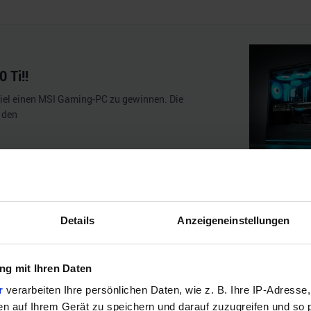
 Ti!!
iel einen MSI Gaming-PC zu gewinnen. Die
 den
Details
Anzeigeneinstellungen
g mit Ihren Daten
r
verarbeiten Ihre persönlichen Daten, wie z. B. Ihre IP-Adresse,
intel i3-14100F
mit vier Kernen und einem
Turbotakt von 4,7 G
en auf Ihrem Gerät zu speichern und darauf zuzugreifen und so 