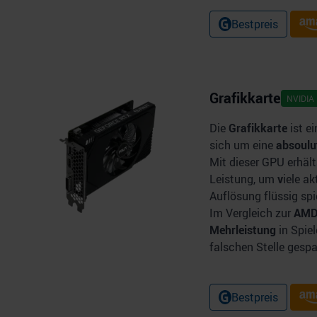
Bestpreis
Grafikkarte
NVIDIA
Die
Grafikkarte
ist e
sich um eine
absoulu
Mit dieser GPU erhält
Leistung, um
v
iele ak
Auflösung flüssig spi
Im Vergleich zur
AMD
Mehrleistung
in Spiel
falschen Stelle gespa
Bestpreis