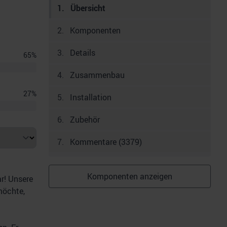
1
.
Übersicht
2
.
Komponenten
3
.
Details
65
%
4
.
Zusammenbau
27
%
5
.
Installation
6
.
Zubehör
7
.
Kommentare (3379)
Komponenten anzeigen
r! Unsere
möchte,