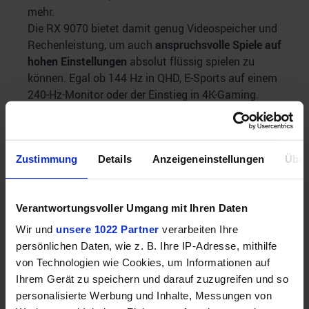
mehr.
Die RX 9070 bietet damit genug Videospeicher und
Rechenleistung, um auch
anspruchsvolle Spiele auf
hohen Einstellungen
absolut flüssig spielen zu
können. Egal ob 144 Hz in QHD, E-Sports auf einem
240-Hz-Monitor oder der Einstieg in 4K-Gaming.
Diese Grafikkarte ist allen Aufgaben gewachsen
und wird euch, was die Leistung angeht, auf keinen
Fall enttäuschen.
Zustimmung
Details
Anzeigeneinstellungen
Über
Bestpreis
Verantwortungsvoller Umgang mit Ihren Daten
Wir und
unsere 1022 Partner
verarbeiten Ihre
persönlichen Daten, wie z. B. Ihre IP-Adresse, mithilfe
von Technologien wie Cookies, um Informationen auf
Ihrem Gerät zu speichern und darauf zuzugreifen und so
personalisierte Werbung und Inhalte, Messungen von