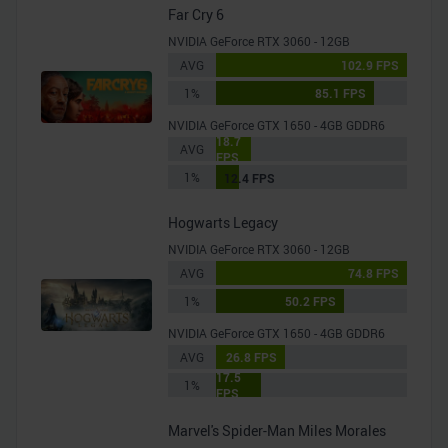
Far Cry 6
NVIDIA GeForce RTX 3060 - 12GB
AVG
102.9 FPS
1%
85.1 FPS
NVIDIA GeForce GTX 1650 - 4GB GDDR6
18.7
AVG
FPS
1%
12.4 FPS
Hogwarts Legacy
NVIDIA GeForce RTX 3060 - 12GB
AVG
74.8 FPS
1%
50.2 FPS
NVIDIA GeForce GTX 1650 - 4GB GDDR6
AVG
26.8 FPS
17.5
1%
FPS
Marvel's Spider-Man Miles Morales