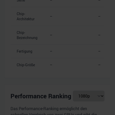
Serie
–
–
Chip-
–
–
Architektur
Chip-
–
–
Bezeichnung
Fertigung
–
–
Chip-Größe
–
–
Performance Ranking
Das Performance-Ranking ermöglicht den
schnellen Vergleich von zwei GPUs und gibt die