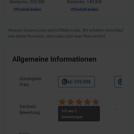
Bestpreis:
359,99
€
Bestpreis:
149,90
€
Produkt ändern
Produkt ändern
Hinweis: Unsere Links sind Affiliate Links. Wir erhalten beim Kauf
eine kleine Provision, ohne dass sich euer Preis erhöht.
Allgemeine Informationen
Günstigster
ab
359,99
€
ab
1
Preis
Geizhals
–
5
/5 aus
2
Bewertung
Bewertungen