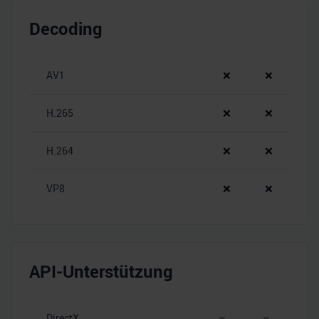
Decoding
AV1
❌
❌
H.265
❌
❌
H.264
❌
❌
VP8
❌
❌
API-Unterstützung
DirectX
–
–