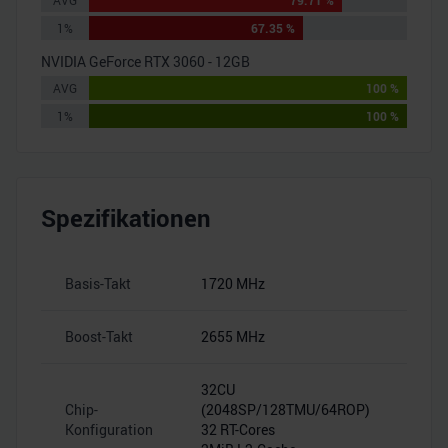
AVG
79.71 %
1%
67.35 %
NVIDIA GeForce RTX 3060 - 12GB
AVG
100 %
1%
100 %
Spezifikationen
Basis-Takt
1720 MHz
–
Boost-Takt
2655 MHz
–
32CU
Chip-
(2048SP/128TMU/64ROP)
–
Konfiguration
32 RT-Cores