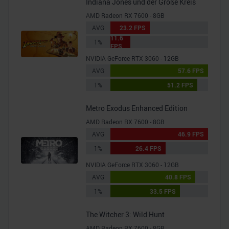
Indiana Jones und der Große Kreis
AMD Radeon RX 7600 - 8GB
AVG
23.2 FPS
11.6
1%
FPS
NVIDIA GeForce RTX 3060 - 12GB
AVG
57.6 FPS
1%
51.2 FPS
Metro Exodus Enhanced Edition
AMD Radeon RX 7600 - 8GB
AVG
46.9 FPS
1%
26.4 FPS
NVIDIA GeForce RTX 3060 - 12GB
AVG
40.8 FPS
1%
33.5 FPS
The Witcher 3: Wild Hunt
AMD Radeon RX 7600 - 8GB