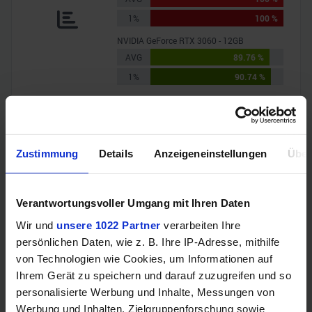
1%
100 %
NVIDIA GeForce RTX 3060 - 12GB
AVG
89.76 %
1%
90.74 %
Baldur's Gate 3
AMD Radeon RX 7600 - 8GB
AVG
103.4 FPS
Zustimmung
Details
Anzeigeneinstellungen
Über
1%
87.7 FPS
NVIDIA GeForce RTX 3060 - 12GB
AVG
91.4 FPS
Verantwortungsvoller Umgang mit Ihren Daten
1%
79.9 FPS
Wir und
unsere 1022 Partner
verarbeiten Ihre
persönlichen Daten, wie z. B. Ihre IP-Adresse, mithilfe
Black Myth: Wukong
von Technologien wie Cookies, um Informationen auf
AMD Radeon RX 7600 - 8GB
Ihrem Gerät zu speichern und darauf zuzugreifen und so
AVG
22.9 FPS
personalisierte Werbung und Inhalte, Messungen von
1%
19.2 FPS
Werbung und Inhalten, Zielgruppenforschung sowie