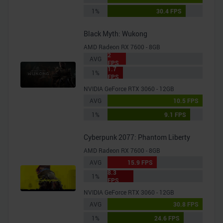
1%
30.4 FPS
Black Myth: Wukong
AMD Radeon RX 7600 - 8GB
2
AVG
FPS
1.7
1%
FPS
NVIDIA GeForce RTX 3060 - 12GB
AVG
10.5 FPS
1%
9.1 FPS
Cyberpunk 2077: Phantom Liberty
AMD Radeon RX 7600 - 8GB
AVG
15.9 FPS
8.3
1%
FPS
NVIDIA GeForce RTX 3060 - 12GB
AVG
30.8 FPS
1%
24.6 FPS