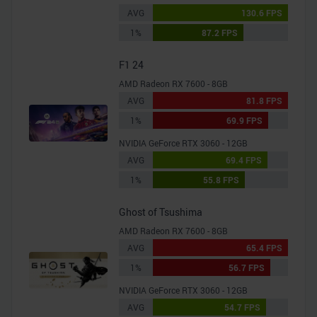
analysieren. Außerdem geben wir Informationen zu Ihrer
AVG
130.6 FPS
Verwendung unserer Website an unsere Partner für
1%
87.2 FPS
soziale Medien, Werbung und Analysen weiter. Unsere
Partner führen diese Informationen möglicherweise mit
F1 24
weiteren Daten zusammen, die Sie ihnen bereitgestellt
AMD Radeon RX 7600 - 8GB
haben oder die sie im Rahmen Ihrer Nutzung der Dienste
AVG
81.8 FPS
gesammelt haben.
1%
69.9 FPS
NVIDIA GeForce RTX 3060 - 12GB
AVG
69.4 FPS
1%
55.8 FPS
Ghost of Tsushima
AMD Radeon RX 7600 - 8GB
AVG
65.4 FPS
1%
56.7 FPS
NVIDIA GeForce RTX 3060 - 12GB
AVG
54.7 FPS