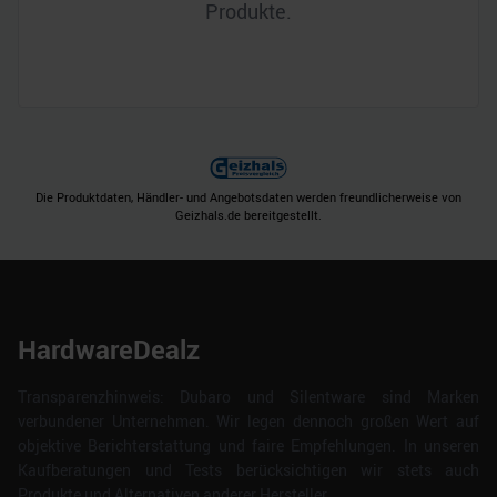
Produkte.
Die Produktdaten, Händler- und Angebotsdaten werden freundlicherweise von
Geizhals.de bereitgestellt.
HardwareDealz
Transparenzhinweis: Dubaro und Silentware sind Marken
verbundener Unternehmen. Wir legen dennoch großen Wert auf
objektive Berichterstattung und faire Empfehlungen. In unseren
Kaufberatungen und Tests berücksichtigen wir stets auch
Produkte und Alternativen anderer Hersteller.