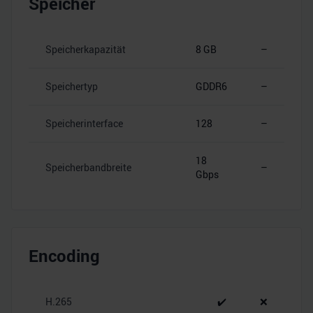
Speicher
Speicherkapazität
8 GB
–
Speichertyp
GDDR6
–
Speicherinterface
128
–
18
Speicherbandbreite
–
Gbps
Encoding
H.265
✔️
❌