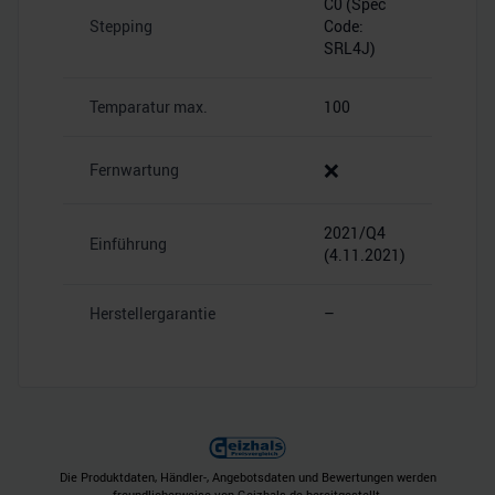
C0 (Spec
Stepping
Code:
SRL4J)
Temparatur max.
100
❌
Fernwartung
2021/Q4
Einführung
(4.11.2021)
Herstellergarantie
–
Die Produktdaten, Händler-, Angebotsdaten und Bewertungen werden
freundlicherweise von Geizhals.de bereitgestellt.