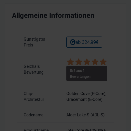
Allgemeine Informationen
Günstigster
ab
324,99
€
Preis
Geizhals
5
/5 aus
1
Bewertung
Bewertungen
Chip-
Golden Cove (P-Core),
Architektur
Gracemont (E-Core)
Codename
Alder Lake-S (ADL-S)
Produktname
Intel Core i9-12900KF