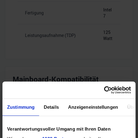
Intel
Fertigung
7
125
Leistungsaufnahme (TDP)
Watt
Mainboard-Kompatibilität
Intel
Zustimmung
Details
Anzeigeneinstellungen
Über
Sockel
1700
B660,
Verantwortungsvoller Umgang mit Ihren Daten
B760,