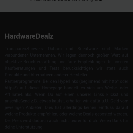
HardwareDealz
Transparenzhinweis: Dubaro und Silentware sind Marken
verbundener Unternehmen. Wir legen dennoch großen Wert auf
objektive Berichterstattung und faire Empfehlungen. In unseren
Kaufberatungen und Tests berücksichtigen wir stets auch
Produkte und Alternativen anderer Hersteller.
Partnerprogramme: Bei den Hyperlinks (beginnend mit http* oder
https*) auf dieser Homepage handelt es sich um Werbe- oder
Affiliate-Links. Wenn Du auf einen unserer Links klickst und
anschließend z.B. etwas kaufst, erhalten wir dafür u.U. Geld vom
jeweiligen Anbieter. Dies hat allerdings keinen Einfluss darauf
welche Produkte empfohlen, oder welche Deals geposted werden.
Der Preis wird dadurch auch nicht teurer für dich. Vielen Dank für
deine Unterstützung.