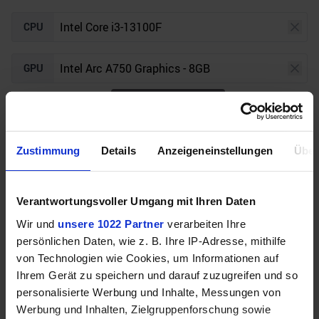
CPU
GPU
4.3
/5 aus
7
Bewertungen
Bewertungen freundlicherweise durch Geizhals bereitgestellt.
Auflösung
Raytracing
Zustimmung
Details
Anzeigeneinstellungen
Über
Verantwortungsvoller Umgang mit Ihren Daten
Unser Bottleneck Rechner befindet sich aktuell in
Wir und
unsere 1022 Partner
verarbeiten Ihre
der Beta-Phase! Bugs und Fehler gerne bei uns auf
persönlichen Daten, wie z. B. Ihre IP-Adresse, mithilfe
dem
Discord
melden. Vielen Dank!
von Technologien wie Cookies, um Informationen auf
Ihrem Gerät zu speichern und darauf zuzugreifen und so
personalisierte Werbung und Inhalte, Messungen von
Werbung und Inhalten, Zielgruppenforschung sowie