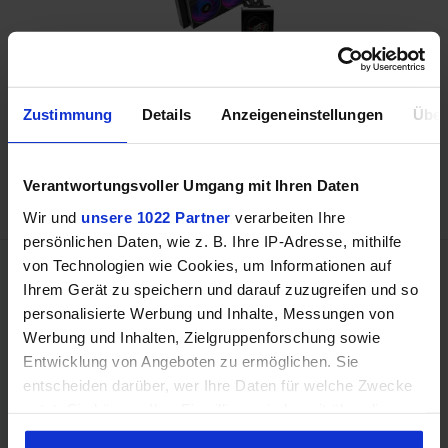
Bestpreis
Zustimmung
Details
Anzeigeneinstellungen
Über
ASUS ROG Strix SLC IV 360 ARGB LCD
224,00 EUR
ab 199,90 EUR
Verantwortungsvoller Umgang mit Ihren Daten
Wir und
unsere 1022 Partner
verarbeiten Ihre
persönlichen Daten, wie z. B. Ihre IP-Adresse, mithilfe
von Technologien wie Cookies, um Informationen auf
Ihrem Gerät zu speichern und darauf zuzugreifen und so
Hinweis: Unsere Links sind Affiliate Links. Wir erhalten beim Kauf
eine kleine Provision, ohne dass sich euer Preis erhöht.
personalisierte Werbung und Inhalte, Messungen von
Werbung und Inhalten, Zielgruppenforschung sowie
Entwicklung von Angeboten zu ermöglichen. Sie
entscheiden darüber, wer Ihre Daten für welche Zwecke
nutzt. Sie können Ihre Einwilligung jederzeit über die
Cookie-Erklärung oder durch Klicken auf das Privacy
« Zurück
1
2
3
Weiter »