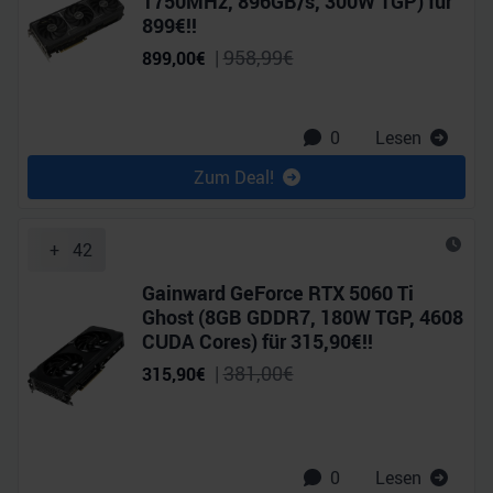
1750MHz, 896GB/​s, 300W TGP) für
899€!!
|
958,99
€
899,00
€
0
Lesen
Zum Deal!
+
42
Gainward GeForce RTX 5060 Ti
Ghost (8GB GDDR7, 180W TGP, 4608
CUDA Cores) für 315,90€!!
|
381,00
€
315,90
€
0
Lesen