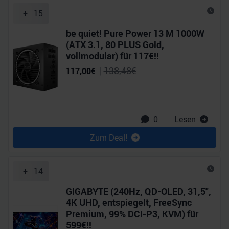
+
15
be quiet! Pure Power 13 M 1000W
(ATX 3.1, 80 PLUS Gold,
vollmodular) für 117€!!
|
138,48
€
117,00
€
0
Lesen
Zum Deal!
+
14
GIGABYTE (240Hz, QD-OLED, 31,5",
4K UHD, entspiegelt, FreeSync
Premium, 99% DCI-P3, KVM) für
599€!!