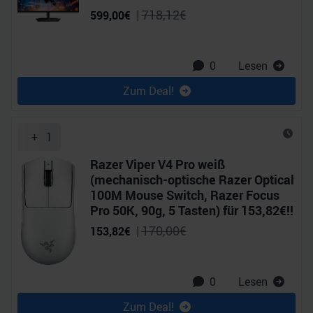
|
718,12
€
599,00
€
0
Lesen
Zum Deal!
+
1
Razer Viper V4 Pro weiß
(mechanisch-optische Razer Optical
100M Mouse Switch, Razer Focus
Pro 50K, 90g, 5 Tasten) für 153,82€!!
|
170,00
€
153,82
€
0
Lesen
Zum Deal!