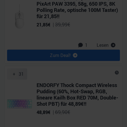
PixArt PAW 3395, 58g, 650 IPS, 8K
Polling Rate, optische 100M Taster)
für 21,85!!
|
39,99
€
21,85
€
1
Lesen
Zum Deal!
+
31
ENDORFY Thock Compact Wireless
Pudding (60%, Hot-Swap, RGB,
lineare Kailh Box RED 70M, Double-
Shot PBT) für 48,89€!!
|
69,90
€
48,89
€