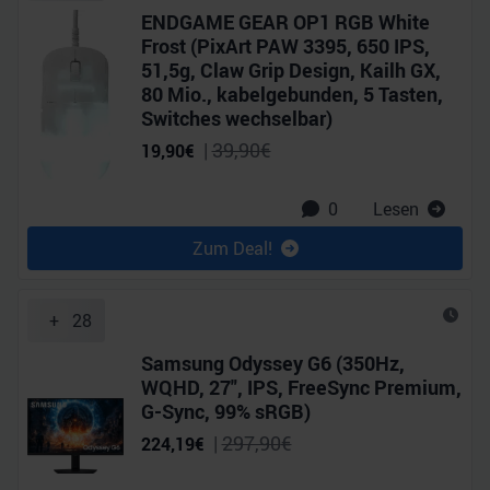
ENDGAME GEAR OP1 RGB White
Frost (PixArt PAW 3395, 650 IPS,
51,5g, Claw Grip Design, Kailh GX,
80 Mio., kabelgebunden, 5 Tasten,
Switches wechselbar)
|
39,90
€
19,90
€
0
Lesen
Zum Deal!
+
28
Samsung Odyssey G6 (350Hz,
WQHD, 27", IPS, FreeSync Premium,
G-Sync, 99% sRGB)
|
297,90
€
224,19
€