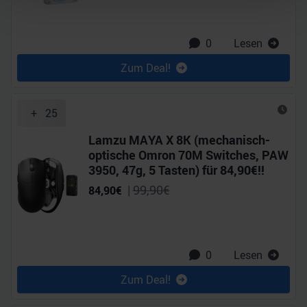
Abschnitt Einzelheiten
fest.
Wir verwenden Cookies, um Inhalte und Anzeigen zu
0
Lesen
personalisieren, Funktionen für soziale Medien anbieten
Zum Deal!
zu können und die Zugriffe auf unsere Website zu
analysieren. Außerdem geben wir Informationen zu Ihrer
Verwendung unserer Website an unsere Partner für
+
25
soziale Medien, Werbung und Analysen weiter. Unsere
Partner führen diese Informationen möglicherweise mit
Lamzu MAYA X 8K (mechanisch-
weiteren Daten zusammen, die Sie ihnen bereitgestellt
optische Omron 70M Switches, PAW
haben oder die sie im Rahmen Ihrer Nutzung der Dienste
3950, 47g, 5 Tasten) für 84,90€!!
gesammelt haben.
|
99,90
€
84,90
€
0
Lesen
Zum Deal!