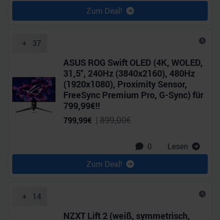
Zum Deal!
+
37
ASUS ROG Swift OLED (4K, WOLED,
31,5", 240Hz (3840x2160), 480Hz
(1920x1080), Proximity Sensor,
FreeSync Premium Pro, G-Sync) für
799,99€!!
|
899,00
€
799,99
€
0
Lesen
Zum Deal!
+
14
NZXT Lift 2 (weiß, symmetrisch,