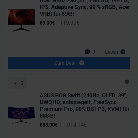
Acer Nitro VG0 (27", Full HD, 144 Hz,
IPS, Adaptive Sync, 99 % sRGB, Acer
VRB) für 89€!!
|
119,00
€
89,00
€
0
Lesen
Zum Deal!
+
5
ASUS ROG Swift (240Hz, OLED, 39",
UWQHD, entspiegelt, FreeSync
Premium Pro, 99% DCI-P3, KVM) für
888€!!
|
1.014,14
€
888,00
€