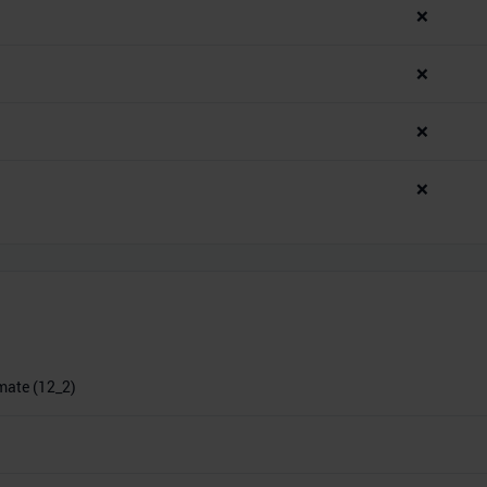
❌
❌
❌
❌
imate (12_2)