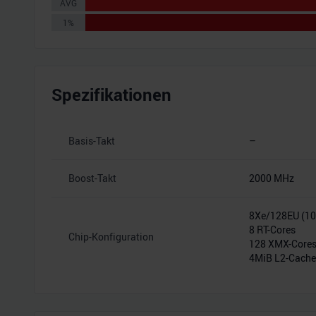
AVG
1%
Spezifikationen
Basis-Takt
–
Boost-Takt
2000 MHz
8Xe/128EU (1
8 RT-Cores
Chip-Konfiguration
128 XMX-Core
4MiB L2-Cache