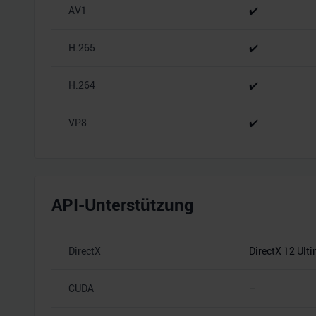
AV1
✔️
H.265
✔️
H.264
✔️
VP8
✔️
API-Unterstützung
DirectX
DirectX 12 Ult
CUDA
–