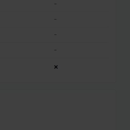
–
–
–
–
❌