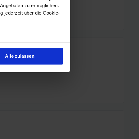
 Angeboten zu ermöglichen.
g jederzeit über die Cookie-
–
sein können
ren
Alle zulassen
hre Präferenzen im
Abschnitt
 Medien anbieten zu können
hrer Verwendung unserer
 führen diese Informationen
ie im Rahmen Ihrer Nutzung