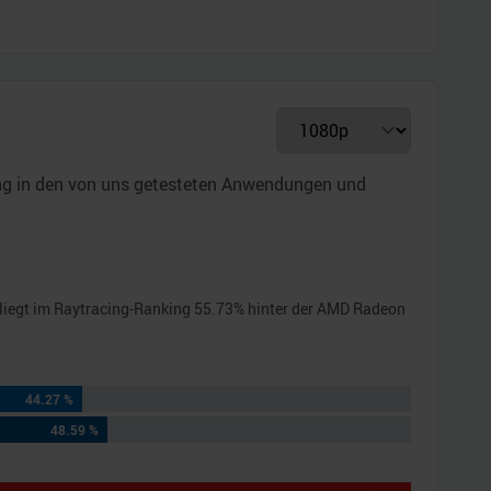
ung in den von uns getesteten Anwendungen und
liegt im Raytracing-Ranking
55.73
% hinter der
AMD Radeon
44.27 %
48.59 %