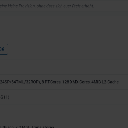
 eine kleine Provision, ohne dass sich euer Preis erhöht.
3
€
24SP/64TMU/32ROP), 8 RT-Cores, 128 XMX-Cores, 4MiB L2-Cache
-G11)
thisch, 7.2 Mrd. Transistoren