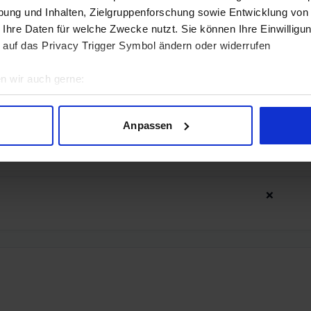
ung und Inhalten, Zielgruppenforschung sowie Entwicklung von
 Ihre Daten für welche Zwecke nutzt. Sie können Ihre Einwilligun
 auf das Privacy Trigger Symbol ändern oder widerrufen
n wir auch gerne:
geografische Lage erfassen, welche bis auf einige Meter genau 
Scannen nach bestimmten Merkmalen (Fingerprinting) identifizie
Anpassen
ie Ihre persönlichen Daten verarbeitet werden, und legen Sie I
❌
nhalte und Anzeigen zu personalisieren, Funktionen für soziale
❌
Website zu analysieren. Außerdem geben wir Informationen zu I
r soziale Medien, Werbung und Analysen weiter. Unsere Partner
 Daten zusammen, die Sie ihnen bereitgestellt haben oder die s
n.