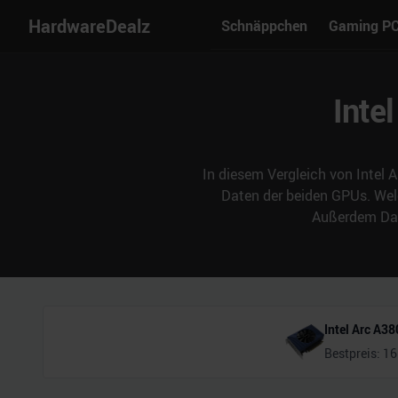
HardwareDealz
Schnäppchen
Gaming P
Inte
In diesem Vergleich von Intel
Daten der beiden GPUs. Wel
Außerdem Date
Intel Arc A38
Bestpreis:
16