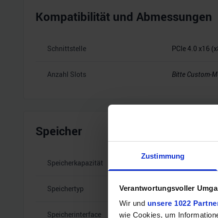
Kompatibilität und Abmessungen
Schnittstelle
PCIe 4.0 x16 (x
Anzahl Slots
Bitte Custom-M
Speicher
Zustimmung
Speicherkapazität
6 GB
Verantwortungsvoller Umgan
Speichertyp
GDDR6
Wir und
unsere 1022 Partne
Speicherinterface
96
wie Cookies, um Information