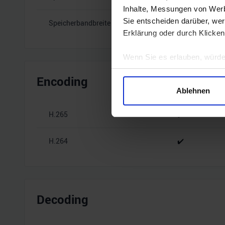
Inhalte, Messungen von Werb
Sie entscheiden darüber, wer
Speicherbandbreite
15.5 Gbps
Erklärung oder durch Klicken
Wenn Sie es erlauben, würde
Informationen über Ihre 
Encoding
Ihr Gerät durch aktives 
Ablehnen
Erfahren Sie mehr darüber, w
Einzelheiten
fest.
H.265
✔️
Wir verwenden Cookies, um I
H.264
✔️
und die Zugriffe auf unsere 
Website an unsere Partner fü
möglicherweise mit weiteren
der Dienste gesammelt habe
Decoding