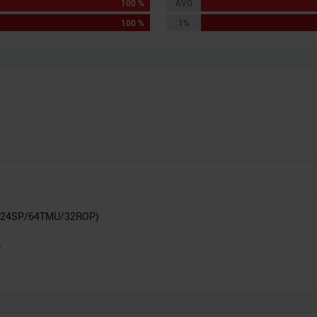
100 %
AVG
100 %
1%
024SP/64TMU/32ROP)
s