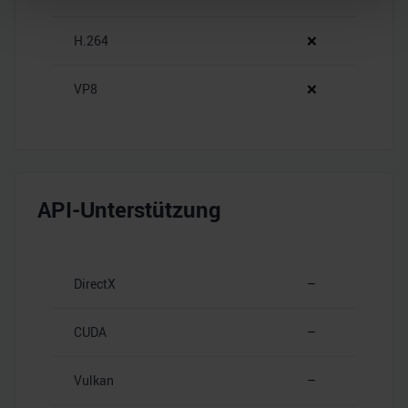
Abschnitt Einzelheiten
fest.
H.264
❌
Wir verwenden Cookies, um Inhalte und Anzeigen zu
personalisieren, Funktionen für soziale Medien anbieten
VP8
❌
zu können und die Zugriffe auf unsere Website zu
analysieren. Außerdem geben wir Informationen zu Ihrer
Verwendung unserer Website an unsere Partner für
soziale Medien, Werbung und Analysen weiter. Unsere
Partner führen diese Informationen möglicherweise mit
API-Unterstützung
weiteren Daten zusammen, die Sie ihnen bereitgestellt
haben oder die sie im Rahmen Ihrer Nutzung der Dienste
gesammelt haben.
DirectX
–
CUDA
–
Vulkan
–