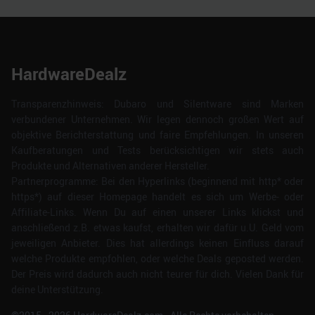
HardwareDealz
Transparenzhinweis: Dubaro und Silentware sind Marken
verbundener Unternehmen. Wir legen dennoch großen Wert auf
objektive Berichterstattung und faire Empfehlungen. In unseren
Kaufberatungen und Tests berücksichtigen wir stets auch
Produkte und Alternativen anderer Hersteller.
Partnerprogramme: Bei den Hyperlinks (beginnend mit http* oder
https*) auf dieser Homepage handelt es sich um Werbe- oder
Affiliate-Links. Wenn Du auf einen unserer Links klickst und
anschließend z.B. etwas kaufst, erhalten wir dafür u.U. Geld vom
jeweiligen Anbieter. Dies hat allerdings keinen Einfluss darauf
welche Produkte empfohlen, oder welche Deals geposted werden.
Der Preis wird dadurch auch nicht teurer für dich. Vielen Dank für
deine Unterstützung.