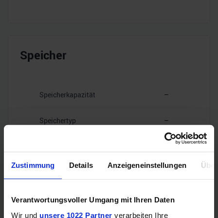
Speicher
Speicherkapazität
–
Speichertyp
–
Speicherinterface
–
Zustimmung
Details
Anzeigeneinstellungen
Über
Speicherbandbreite
–
Verantwortungsvoller Umgang mit Ihren Daten
Wir und
unsere 1022 Partner
verarbeiten Ihre