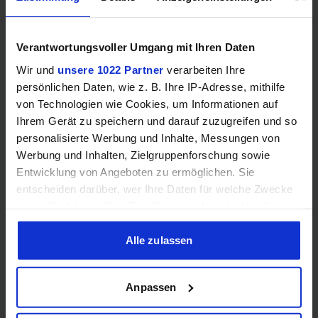
Verantwortungsvoller Umgang mit Ihren Daten
Wir und
unsere 1022 Partner
verarbeiten Ihre
persönlichen Daten, wie z. B. Ihre IP-Adresse, mithilfe
von Technologien wie Cookies, um Informationen auf
Ihrem Gerät zu speichern und darauf zuzugreifen und so
personalisierte Werbung und Inhalte, Messungen von
Samsung Odyssey OLED G6 (240Hz, WQHD, 27", QD-OLED,
Werbung und Inhalten, Zielgruppenforschung sowie
FreeSync Premium, 99% DCI-P3)
Entwicklung von Angeboten zu ermöglichen. Sie
entscheiden darüber, wer Ihre Daten für welche Zwecke
nutzt. Sie können Ihre Einwilligung jederzeit über die
Cookie-Erklärung oder durch Klicken auf das Privacy
Trigger Symbol ändern oder widerrufen
Alle zulassen
Wenn Sie es erlauben, würden wir auch gerne:
Anpassen
Informationen über Ihre geografische Lage erfassen,
welche bis auf einige Meter genau sein können