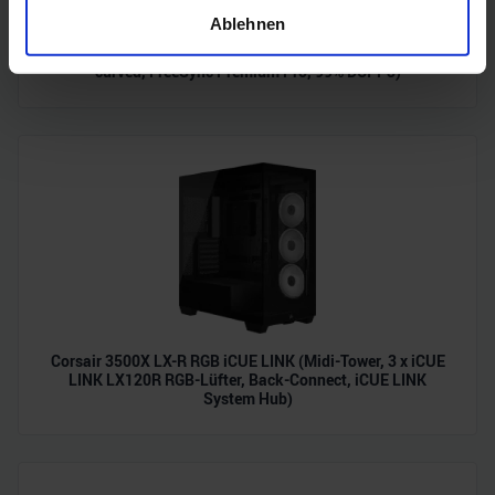
Ihr Gerät durch aktives Scannen nach bestimmten
Ablehnen
Merkmalen (Fingerprinting) identifizieren
Acer Predator Ultrawide (240Hz, UWQHD, QD-OLED,
curved, FreeSync Premium Pro, 99% DCI-P3)
Erfahren Sie mehr darüber, wie Ihre persönlichen Daten
verarbeitet werden, und legen Sie Ihre Präferenzen im
Abschnitt Einzelheiten
fest.
Wir verwenden Cookies, um Inhalte und Anzeigen zu
personalisieren, Funktionen für soziale Medien anbieten
zu können und die Zugriffe auf unsere Website zu
analysieren. Außerdem geben wir Informationen zu Ihrer
Verwendung unserer Website an unsere Partner für
soziale Medien, Werbung und Analysen weiter. Unsere
Partner führen diese Informationen möglicherweise mit
Corsair 3500X LX-R RGB iCUE LINK (Midi-Tower, 3 x iCUE
weiteren Daten zusammen, die Sie ihnen bereitgestellt
LINK LX120R RGB-Lüfter, Back-Connect, iCUE LINK
haben oder die sie im Rahmen Ihrer Nutzung der Dienste
System Hub)
gesammelt haben.