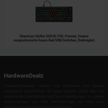
Sharkoon Skiller SGK25 (TKL-Format, lineare
vorgeschmierte Huano Red 50M Switches, Drehregler)
HardwareDealz
Transparenzhinweis: Dubaro und Silentware sind Marken
verbundener Unternehmen. Wir legen dennoch großen Wert auf
objektive Berichterstattung und faire Empfehlungen. In unseren
Kaufberatungen und Tests berücksichtigen wir stets auch
Produkte und Alternativen anderer Hersteller.