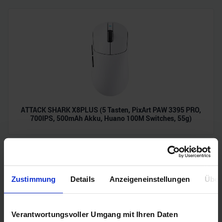
ATTACK SHARK X8PLUS (5 Tasten, PixArt PAW 3395 PRO,
700IPS, 500mAh Akku, Huano 100M Switches, 55g)
Zustimmung
Details
Anzeigeneinstellungen
Über
Verantwortungsvoller Umgang mit Ihren Daten