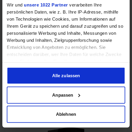
Wir und
unsere 1022 Partner
verarbeiten Ihre
persönlichen Daten, wie z. B. Ihre IP-Adresse, mithilfe
Samsung Odyssey OLED G6 (240Hz, WQHD, 27", QD-OLED,
von Technologien wie Cookies, um Informationen auf
FreeSync Premium, 99% DCI-P3)
Ihrem Gerät zu speichern und darauf zuzugreifen und so
personalisierte Werbung und Inhalte, Messungen von
Werbung und Inhalten, Zielgruppenforschung sowie
Entwicklung von Angeboten zu ermöglichen. Sie
entscheiden darüber, wer Ihre Daten für welche Zwecke
nutzt. Sie können Ihre Einwilligung jederzeit über die
Cookie-Erklärung oder durch Klicken auf das Privacy
Trigger Symbol ändern oder widerrufen
Alle zulassen
Wenn Sie es erlauben, würden wir auch gerne:
Anpassen
Acer Predator Ultrawide (240Hz, UWQHD, QD-OLED,
Informationen über Ihre geografische Lage erfassen,
curved, FreeSync Premium Pro, 99% DCI-P3)
welche bis auf einige Meter genau sein können
Ihr Gerät durch aktives Scannen nach bestimmten
Ablehnen
Merkmalen (Fingerprinting) identifizieren
Erfahren Sie mehr darüber, wie Ihre persönlichen Daten