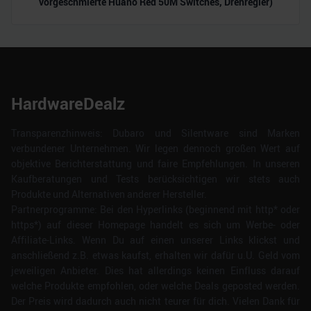
vorgeschmierte Huano Red 50M Switches, Drehregler)
HardwareDealz
Transparenzhinweis: Dubaro und Silentware sind Marken
verbundener Unternehmen. Wir legen dennoch großen Wert auf
objektive Berichterstattung und faire Empfehlungen. In unseren
Kaufberatungen und Tests berücksichtigen wir stets auch
Produkte und Alternativen anderer Hersteller.
Partnerprogramme: Bei den Hyperlinks (beginnend mit http* oder
https*) auf dieser Homepage handelt es sich um Werbe- oder
Affiliate-Links. Wenn Du auf einen unserer Links klickst und
anschließend z.B. etwas kaufst, erhalten wir dafür u.U. Geld vom
jeweiligen Anbieter. Dies hat allerdings keinen Einfluss darauf
welche Produkte empfohlen, oder welche Deals geposted werden.
Der Preis wird dadurch auch nicht teurer für dich. Vielen Dank für