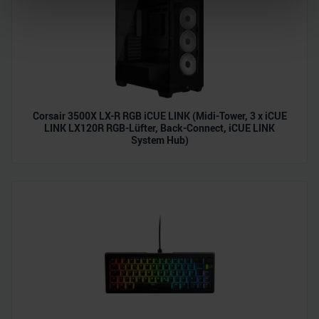
verarbeitet werden, und legen Sie Ihre Präferenzen im
Abschnitt Einzelheiten
fest.
Wir verwenden Cookies, um Inhalte und Anzeigen zu
personalisieren, Funktionen für soziale Medien anbieten
zu können und die Zugriffe auf unsere Website zu
analysieren. Außerdem geben wir Informationen zu Ihrer
Corsair 3500X LX-R RGB iCUE LINK (Midi-Tower, 3 x iCUE
Verwendung unserer Website an unsere Partner für
LINK LX120R RGB-Lüfter, Back-Connect, iCUE LINK
System Hub)
soziale Medien, Werbung und Analysen weiter. Unsere
Partner führen diese Informationen möglicherweise mit
weiteren Daten zusammen, die Sie ihnen bereitgestellt
haben oder die sie im Rahmen Ihrer Nutzung der Dienste
gesammelt haben.