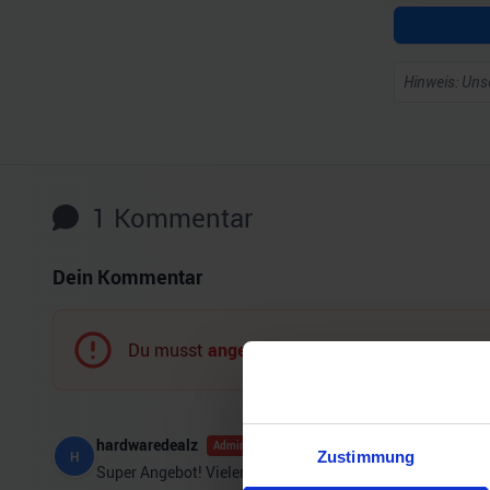
Hinweis: Unse
1
Kommentar
Dein Kommentar
Du musst
angemeldet
sein, um einen Komment
hardwaredealz
Admin
Zustimmung
H
Super Angebot! Vielen Dank fürs Teilen :)