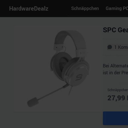
HardwareDealz
Schnäppchen
Gaming P
SPC Gea
1
Kom
Bei Alternat
ist in der P
Schnäppchen
27,99