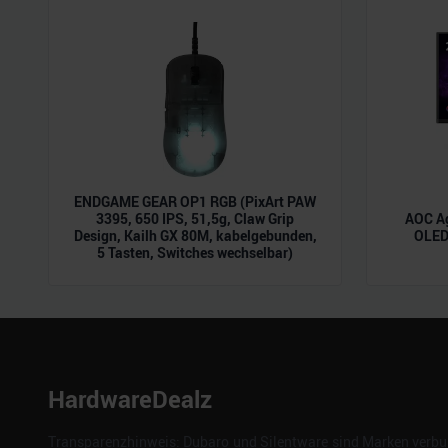
der Dienste gesammelt habe
ENDGAME GEAR OP1 RGB (PixArt PAW
3395, 650 IPS, 51,5g, Claw Grip
AOC A
Design, Kailh GX 80M, kabelgebunden,
OLED,
5 Tasten, Switches wechselbar)
HardwareDealz
Transparenzhinweis: Dubaro und Silentware sind Marken verbun