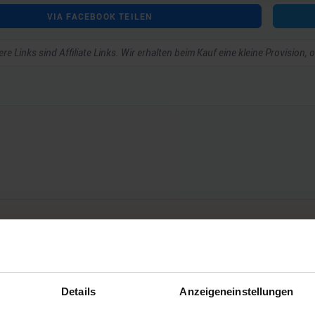
VIA FACEBOOK TEILEN
re Links sind Affiliate Links. Wir erhalten beim Kauf eine kleine Provision,
ar schreiben zu können.
Details
Anzeigeneinstellungen