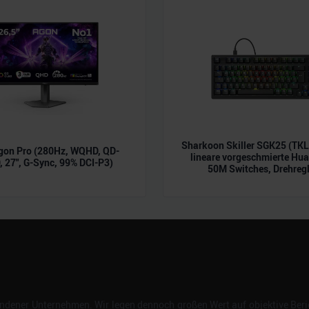
n.
Sharkoon Skiller SGK25 (TK
gon Pro (280Hz, WQHD, QD-
lineare vorgeschmierte Hu
 27", G-Sync, 99% DCI-P3)
50M Switches, Drehregl
dener Unternehmen. Wir legen dennoch großen Wert auf objektive Beric