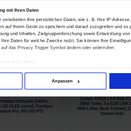
g mit Ihren Daten
r
verarbeiten Ihre persönlichen Daten, wie z. B. Ihre IP-Adresse,
en auf Ihrem Gerät zu speichern und darauf zuzugreifen und so 
ung und Inhalten, Zielgruppenforschung sowie Entwicklung von
 Ihre Daten für welche Zwecke nutzt. Sie können Ihre Einwilligun
 auf das Privacy Trigger Symbol ändern oder widerrufen
n wir auch gerne:
geografische Lage erfassen, welche bis auf einige Meter genau 
Scannen nach bestimmten Merkmalen (Fingerprinting) identifizie
Anpassen
ie Ihre persönlichen Daten verarbeitet werden, und legen Sie I
Corsair 3500X LX-R RGB iC
Predator Ultrawide (240Hz,
(Midi-Tower, 3 x iCUE LINK
 QD-OLED, curved, FreeSync
nhalte und Anzeigen zu personalisieren, Funktionen für soziale
RGB-Lüfter, Back-Connect, i
emium Pro, 99% DCI-P3)
Website zu analysieren. Außerdem geben wir Informationen zu I
System Hub)
r soziale Medien, Werbung und Analysen weiter. Unsere Partner
 Daten zusammen, die Sie ihnen bereitgestellt haben oder die s