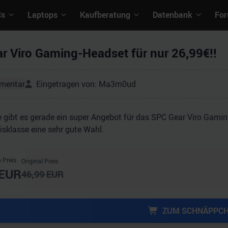
Cs
Laptops
Kaufberatung
Datenbank
Fo
r Viro Gaming-Headset für nur 26,99€!!
mentar
Eingetragen von:
Ma3m0ud
e gibt es gerade ein super Angebot für das SPC Gear Viro Gamin
reisklasse eine sehr gute Wahl.
 Preis
Original Preis
EUR
46,99
EUR
ZUM SCHNÄPPC