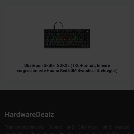
Sharkoon Skiller SGK25 (TKL-Format, lineare
vorgeschmierte Huano Red 50M Switches, Drehregler)
HardwareDealz
Transparenzhinweis: Dubaro und Silentware sind Marken
verbundener Unternehmen. Wir legen dennoch großen Wert auf