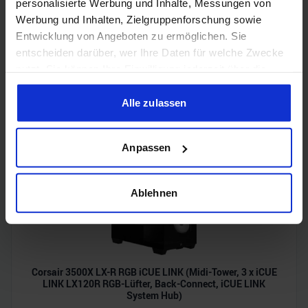
personalisierte Werbung und Inhalte, Messungen von
Werbung und Inhalten, Zielgruppenforschung sowie
Entwicklung von Angeboten zu ermöglichen. Sie
entscheiden darüber, wer Ihre Daten für welche Zwecke
nutzt. Sie können Ihre Einwilligung jederzeit über die
Acer Predator Ultrawide (240Hz, UWQHD, QD-OLED,
Cookie-Erklärung oder durch Klicken auf das Privacy
curved, FreeSync Premium Pro, 99% DCI-P3)
Trigger Symbol ändern oder widerrufen
Alle zulassen
Wenn Sie es erlauben, würden wir auch gerne:
Anpassen
Informationen über Ihre geografische Lage erfassen,
welche bis auf einige Meter genau sein können
Ihr Gerät durch aktives Scannen nach bestimmten
Ablehnen
Merkmalen (Fingerprinting) identifizieren
Erfahren Sie mehr darüber, wie Ihre persönlichen Daten
verarbeitet werden, und legen Sie Ihre Präferenzen im
Abschnitt Einzelheiten
fest.
Corsair 3500X LX-R RGB iCUE LINK (Midi-Tower, 3 x iCUE
LINK LX120R RGB-Lüfter, Back-Connect, iCUE LINK
Wir verwenden Cookies, um Inhalte und Anzeigen zu
System Hub)
personalisieren, Funktionen für soziale Medien anbieten