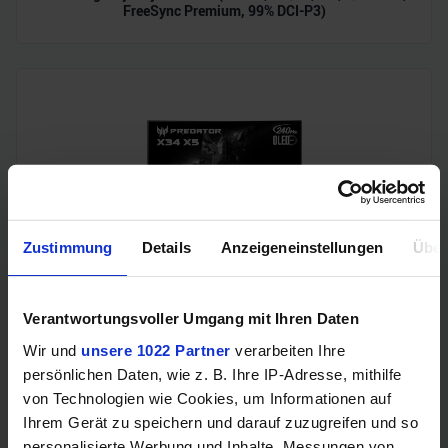
FreeSync Premium, 99% DCI-P3)
Zustimmung
Details
Anzeigeneinstellungen
Über
Acer Predator Ultrawide (240Hz, UWQHD, QD-OLED,
curved, FreeSync Premium Pro, 99% DCI-P3)
Verantwortungsvoller Umgang mit Ihren Daten
Wir und
unsere 1022 Partner
verarbeiten Ihre
persönlichen Daten, wie z. B. Ihre IP-Adresse, mithilfe
von Technologien wie Cookies, um Informationen auf
Ihrem Gerät zu speichern und darauf zuzugreifen und so
personalisierte Werbung und Inhalte, Messungen von