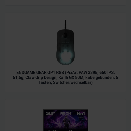
zu können und die Zugriffe auf unsere Website zu
analysieren. Außerdem geben wir Informationen zu Ihrer
Verwendung unserer Website an unsere Partner für
soziale Medien, Werbung und Analysen weiter. Unsere
Partner führen diese Informationen möglicherweise mit
weiteren Daten zusammen, die Sie ihnen bereitgestellt
haben oder die sie im Rahmen Ihrer Nutzung der Dienste
gesammelt haben.
ENDGAME GEAR OP1 RGB (PixArt PAW 3395, 650 IPS,
51,5g, Claw Grip Design, Kailh GX 80M, kabelgebunden, 5
Tasten, Switches wechselbar)