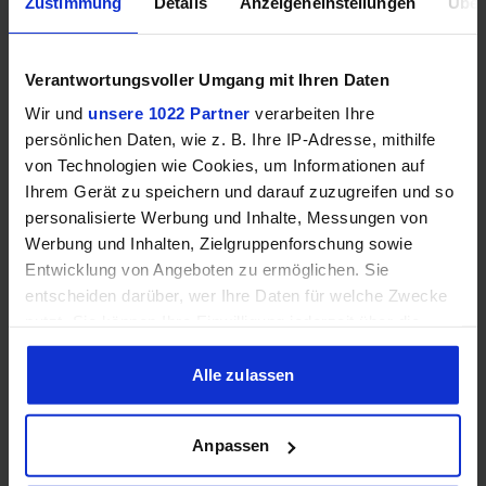
Zustimmung
Details
Anzeigeneinstellungen
Über
Verantwortungsvoller Umgang mit Ihren Daten
Wir und
unsere 1022 Partner
verarbeiten Ihre
persönlichen Daten, wie z. B. Ihre IP-Adresse, mithilfe
von Technologien wie Cookies, um Informationen auf
Ihrem Gerät zu speichern und darauf zuzugreifen und so
personalisierte Werbung und Inhalte, Messungen von
Werbung und Inhalten, Zielgruppenforschung sowie
Glorious GMMK 3 (65%, Glorious Fox MX Linear 50M,
prelubed, Gehäuse schallgedämmt, Drehregler, "GPBT
Entwicklung von Angeboten zu ermöglichen. Sie
Double-Shot" Tastenkappen)
entscheiden darüber, wer Ihre Daten für welche Zwecke
nutzt. Sie können Ihre Einwilligung jederzeit über die
Cookie-Erklärung oder durch Klicken auf das Privacy
Trigger Symbol ändern oder widerrufen
Alle zulassen
Wenn Sie es erlauben, würden wir auch gerne:
Anpassen
Informationen über Ihre geografische Lage erfassen,
welche bis auf einige Meter genau sein können