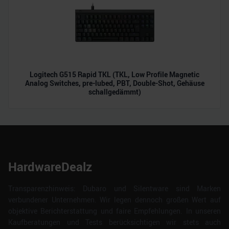
Logitech G515 Rapid TKL (TKL, Low Profile Magnetic
Analog Switches, pre-lubed, PBT, Double-Shot, Gehäuse
schallgedämmt)
HardwareDealz
Transparenzhinweis: Dubaro und Silentware sind Marken
verbundener Unternehmen. Wir legen dennoch großen Wert auf
objektive Berichterstattung und faire Empfehlungen. In unseren
Kaufberatungen und Tests berücksichtigen wir stets auch