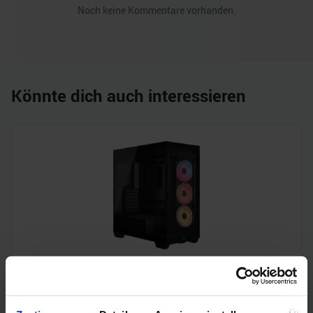
Noch keine Kommentare vorhanden.
Könnte dich auch interessieren
Corsair 3500X LX-R RGB iCUE LINK (Midi-Tower, 3 x iCUE
LINK LX120R RGB-Lüfter, Back-Connect, iCUE LINK
System Hub)