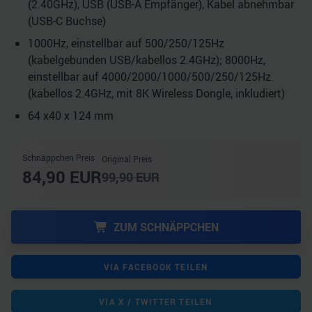
(2.40GHz), USB (USB-A Empfänger), Kabel abnehmbar
(USB-C Buchse)
1000Hz, einstellbar auf 500/​250/​125Hz
(kabelgebunden USB/​kabellos 2.4GHz); 8000Hz,
einstellbar auf 4000/​2000/​1000/​500/​250/​125Hz
(kabellos 2.4GHz, mit 8K Wireless Dongle, inkludiert)
64 x40 x 124 mm
Schnäppchen Preis
Original Preis
84,90
EUR
99,90
EUR
ZUM SCHNÄPPCHEN
VIA FACEBOOK TEILEN
VIA X / TWITTER TEILEN