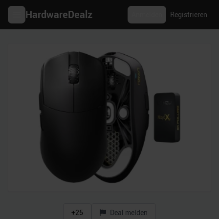
HardwareDealz
Anmelden
Registrieren
+
25
Deal melden