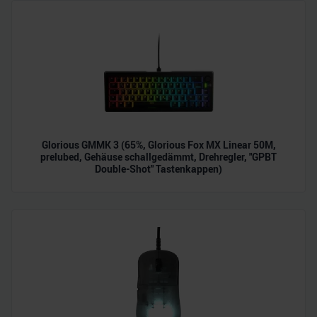
zu können und die Zugriffe auf unsere Website zu
analysieren. Außerdem geben wir Informationen zu Ihrer
Verwendung unserer Website an unsere Partner für
soziale Medien, Werbung und Analysen weiter. Unsere
Partner führen diese Informationen möglicherweise mit
weiteren Daten zusammen, die Sie ihnen bereitgestellt
haben oder die sie im Rahmen Ihrer Nutzung der Dienste
gesammelt haben.
Glorious GMMK 3 (65%, Glorious Fox MX Linear 50M,
prelubed, Gehäuse schallgedämmt, Drehregler, "GPBT
Double-Shot" Tastenkappen)