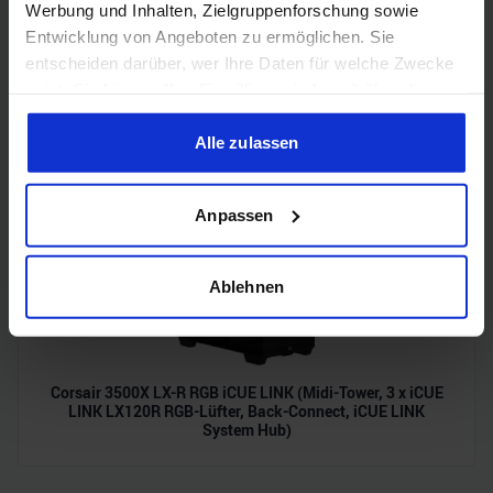
Werbung und Inhalten, Zielgruppenforschung sowie
Entwicklung von Angeboten zu ermöglichen. Sie
entscheiden darüber, wer Ihre Daten für welche Zwecke
Acer Predator Ultrawide (240Hz, UWQHD, QD-OLED,
nutzt. Sie können Ihre Einwilligung jederzeit über die
curved, FreeSync Premium Pro, 99% DCI-P3)
Cookie-Erklärung oder durch Klicken auf das Privacy
Trigger Symbol ändern oder widerrufen
Alle zulassen
Wenn Sie es erlauben, würden wir auch gerne:
Anpassen
Informationen über Ihre geografische Lage erfassen,
welche bis auf einige Meter genau sein können
Ihr Gerät durch aktives Scannen nach bestimmten
Ablehnen
Merkmalen (Fingerprinting) identifizieren
Erfahren Sie mehr darüber, wie Ihre persönlichen Daten
verarbeitet werden, und legen Sie Ihre Präferenzen im
Abschnitt Einzelheiten
fest.
Corsair 3500X LX-R RGB iCUE LINK (Midi-Tower, 3 x iCUE
LINK LX120R RGB-Lüfter, Back-Connect, iCUE LINK
System Hub)
Wir verwenden Cookies, um Inhalte und Anzeigen zu
personalisieren, Funktionen für soziale Medien anbieten