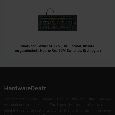
Sharkoon Skiller SGK25 (TKL-Format, lineare
vorgeschmierte Huano Red 50M Switches, Drehregler)
HardwareDealz
Transparenzhinweis: Dubaro und Silentware sind Marken
verbundener Unternehmen. Wir legen dennoch großen Wert auf
objektive Berichterstattung und faire Empfehlungen. In unseren