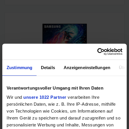
Zustimmung
Details
Anzeigeneinstellungen
Über
Samsung Odyssey OLED G6 (240Hz, WQHD, 27", QD-OLED,
FreeSync Premium, 99% DCI-P3)
Verantwortungsvoller Umgang mit Ihren Daten
Wir und
unsere 1022 Partner
verarbeiten Ihre
persönlichen Daten, wie z. B. Ihre IP-Adresse, mithilfe
von Technologien wie Cookies, um Informationen auf
Ihrem Gerät zu speichern und darauf zuzugreifen und so
personalisierte Werbung und Inhalte, Messungen von