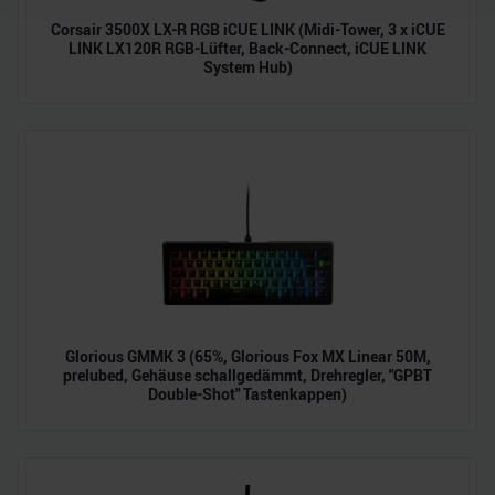
Wir verwenden Cookies, um Inhalte und Anzeigen zu
Corsair 3500X LX-R RGB iCUE LINK (Midi-Tower, 3 x iCUE
personalisieren, Funktionen für soziale Medien anbieten
LINK LX120R RGB-Lüfter, Back-Connect, iCUE LINK
zu können und die Zugriffe auf unsere Website zu
System Hub)
analysieren. Außerdem geben wir Informationen zu Ihrer
Verwendung unserer Website an unsere Partner für
soziale Medien, Werbung und Analysen weiter. Unsere
Partner führen diese Informationen möglicherweise mit
weiteren Daten zusammen, die Sie ihnen bereitgestellt
haben oder die sie im Rahmen Ihrer Nutzung der Dienste
gesammelt haben.
Glorious GMMK 3 (65%, Glorious Fox MX Linear 50M,
prelubed, Gehäuse schallgedämmt, Drehregler, "GPBT
Double-Shot" Tastenkappen)