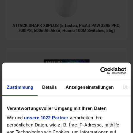
ATTACK SHARK X8PLUS (5 Tasten, PixArt PAW 3395 PRO,
700IPS, 500mAh Akku, Huano 100M Switches, 55g)
Zustimmung
Details
Anzeigeneinstellungen
Über
Samsung Odyssey OLED G6 (240Hz, WQHD, 27", QD-OLED,
Verantwortungsvoller Umgang mit Ihren Daten
FreeSync Premium, 99% DCI-P3)
Wir und
unsere 1022 Partner
verarbeiten Ihre
persönlichen Daten, wie z. B. Ihre IP-Adresse, mithilfe
von Technologien wie Cookies, um Informationen auf