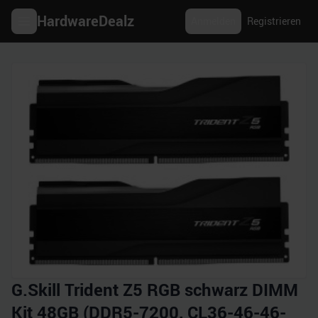
HardwareDealz
Anmelden
Registrieren
G.Skill Trident Z5 RGB schwarz DIMM
Kit 48GB (DDR5-7200, CL36-46-46-