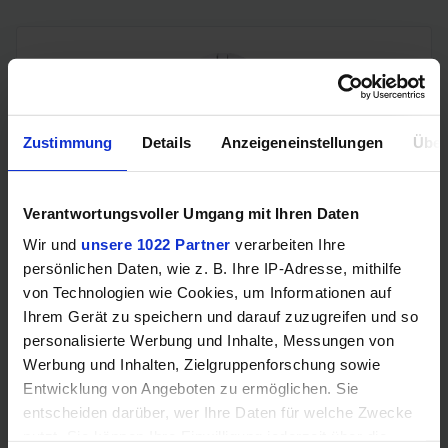
Zustimmung
Details
Anzeigeneinstellungen
Über
Verantwortungsvoller Umgang mit Ihren Daten
ATTACK SHARK X8PLUS (5 Tasten, PixArt PAW 3395 PRO,
Wir und
unsere 1022 Partner
verarbeiten Ihre
700IPS, 500mAh Akku, Huano 100M Switches, 55g)
persönlichen Daten, wie z. B. Ihre IP-Adresse, mithilfe
von Technologien wie Cookies, um Informationen auf
Ihrem Gerät zu speichern und darauf zuzugreifen und so
personalisierte Werbung und Inhalte, Messungen von
Werbung und Inhalten, Zielgruppenforschung sowie
Entwicklung von Angeboten zu ermöglichen. Sie
entscheiden darüber, wer Ihre Daten für welche Zwecke
nutzt. Sie können Ihre Einwilligung jederzeit über die