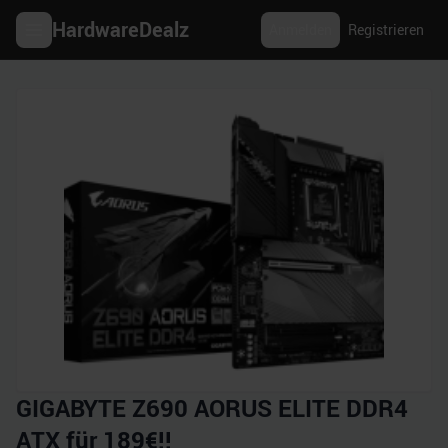
HardwareDealz
Anmelden
Registrieren
GIGABYTE Z690 AORUS ELITE DDR4
ATX für 189€!!