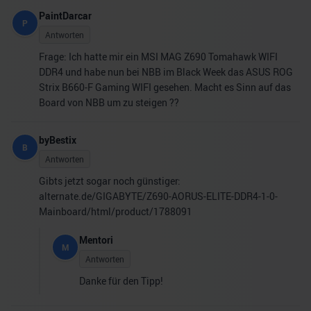
PaintDarcar
P
Antworten
Frage: Ich hatte mir ein MSI MAG Z690 Tomahawk WIFI
DDR4 und habe nun bei NBB im Black Week das ASUS ROG
Strix B660-F Gaming WIFI gesehen. Macht es Sinn auf das
Board von NBB um zu steigen ??
byBestix
B
Antworten
Gibts jetzt sogar noch günstiger:
alternate.de/GIGABYTE/Z690-AORUS-ELITE-DDR4-1-0-
Mainboard/html/product/1788091
Mentori
M
Antworten
Danke für den Tipp!