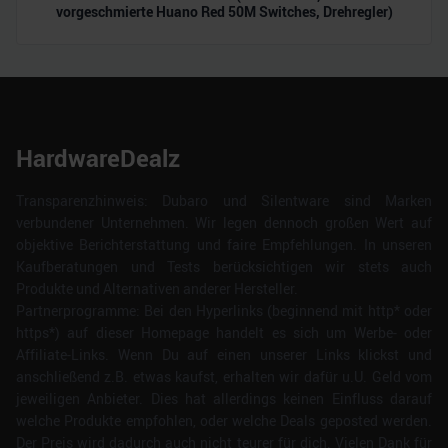
vorgeschmierte Huano Red 50M Switches, Drehregler)
HardwareDealz
Transparenzhinweis: Dubaro und Silentware sind Marken
verbundener Unternehmen. Wir legen dennoch großen Wert auf
objektive Berichterstattung und faire Empfehlungen. In unseren
Kaufberatungen und Tests berücksichtigen wir stets auch
Produkte und Alternativen anderer Hersteller.
Partnerprogramme: Bei den Hyperlinks (beginnend mit http* oder
https*) auf dieser Homepage handelt es sich um Werbe- oder
Affiliate-Links. Wenn Du auf einen unserer Links klickst und
anschließend z.B. etwas kaufst, erhalten wir dafür u.U. Geld vom
jeweiligen Anbieter. Dies hat allerdings keinen Einfluss darauf
welche Produkte empfohlen, oder welche Deals geposted werden.
Der Preis wird dadurch auch nicht teurer für dich. Vielen Dank für