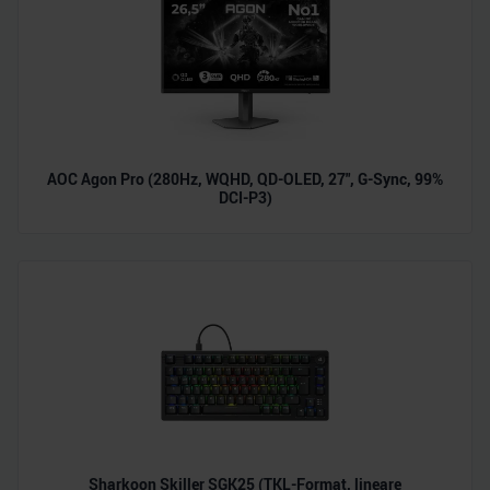
AOC Agon Pro (280Hz, WQHD, QD-OLED, 27", G-Sync, 99%
DCI-P3)
Sharkoon Skiller SGK25 (TKL-Format, lineare