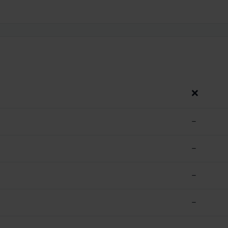
❌
–
–
–
–