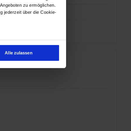
 Angeboten zu ermöglichen.
g jederzeit über die Cookie-
sein können
ren
Alle zulassen
hre Präferenzen im
Abschnitt
 Medien anbieten zu können
hrer Verwendung unserer
 führen diese Informationen
ie im Rahmen Ihrer Nutzung