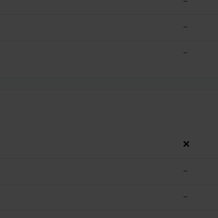
–
–
–
❌
–
–