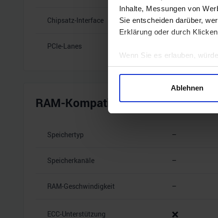
Inhalte, Messungen von Werb
Chipsatz-Interface
–
Sie entscheiden darüber, wer
Erklärung oder durch Klicken
PCIe-Lanes
–
Wenn Sie es erlauben, würde
Informationen über Ihre 
Ihr Gerät durch aktives 
Ablehnen
Erfahren Sie mehr darüber, w
RAM-Kompatibilität
Einzelheiten
fest.
Wir verwenden Cookies, um I
Speichertyp
–
und die Zugriffe auf unsere 
Website an unsere Partner fü
Speicherkanäle
–
möglicherweise mit weiteren
der Dienste gesammelt habe
RAM-Geschwindigkeit
–
❌
ECC-Unterstützung