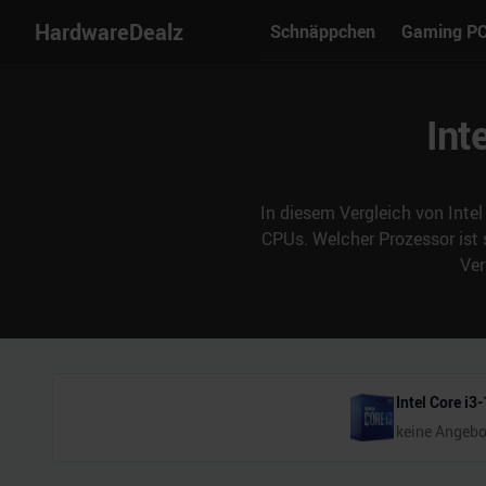
HardwareDealz
Schnäppchen
Gaming P
Int
In diesem Vergleich von Intel
CPUs. Welcher Prozessor ist
Ver
Intel Core i3
keine Angebo