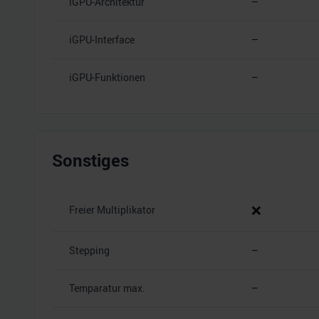
iGPU-Architektur
–
iGPU-Interface
–
iGPU-Funktionen
–
Sonstiges
❌
Freier Multiplikator
Stepping
–
Temparatur max.
–