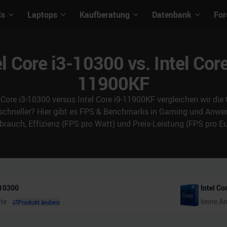
Cs
Laptops
Kaufberatung
Datenbank
Fo
el Core i3-10300 vs. Intel Core
11900KF
 Core i3-10300 versus Intel Core i9-11900KF vergleichen wir di
 schneller? Hier gibt es FPS & Benchmarks in Gaming und An
brauch, Effizienz (FPS pro Watt) und Preis-Leistung (FPS pro Eu
-10300
Intel C
te
keine A
Produkt ändern