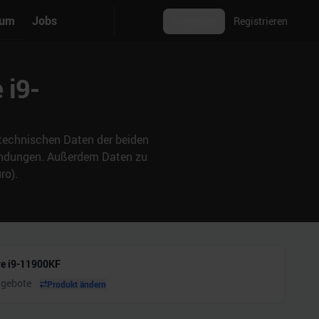
rum
Jobs
Anmelden
Registrieren
 i9-
e technischen Daten der beiden
wendungen. Außerdem Daten zu
ro).
ore i9-11900KF
ngebote
Produkt ändern