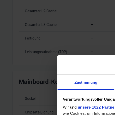
Gesamter L2-Cache
–
Gesamter L3-Cache
–
Fertigung
–
Leistungsaufnahme (TDP)
–
Mainboard-Kompatibilität
Zustimmung
Sockel
–
Verantwortungsvoller Umgan
Wir und
unsere 1022 Partne
Chipsatz-Eignung
–
wie Cookies, um Information