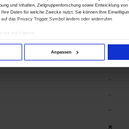
ung und Inhalten, Zielgruppenforschung sowie Entwicklung von
–
 Ihre Daten für welche Zwecke nutzt. Sie können Ihre Einwilligun
 auf das Privacy Trigger Symbol ändern oder widerrufen
–
n wir auch gerne:
geografische Lage erfassen, welche bis auf einige Meter genau 
Scannen nach bestimmten Merkmalen (Fingerprinting) identifizie
Anpassen
ie Ihre persönlichen Daten verarbeitet werden, und legen Sie I
nhalte und Anzeigen zu personalisieren, Funktionen für soziale
–
Website zu analysieren. Außerdem geben wir Informationen zu I
r soziale Medien, Werbung und Analysen weiter. Unsere Partner
–
 Daten zusammen, die Sie ihnen bereitgestellt haben oder die s
n.
–
❌