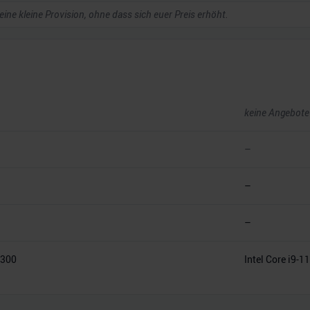
 eine kleine Provision, ohne dass sich euer Preis erhöht.
keine Angebote
–
–
–
0300
Intel Core i9-