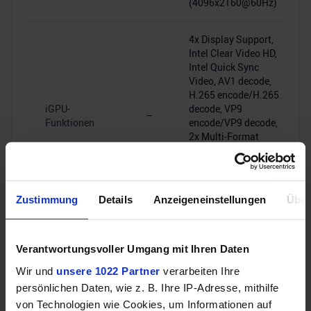
(4096x2160@60Hz)
4x Display Support,
Intel Clear Video HD,
Intel Quick Sync
Video, AV1 decode,
H.265 encode/H.265
iGPU-
decode, VP9
–
Funktionen
encode/VP9 decode,
2x Multi-Format
Codec Engines,
DirectX 12 (12_1),
OpenGL 4.60, OpenCL
3.00
Zustimmung
Details
Anzeigeneinstellungen
Über
Verantwortungsvoller Umgang mit Ihren Daten
Sonstiges
Wir und
unsere 1022 Partner
verarbeiten Ihre
persönlichen Daten, wie z. B. Ihre IP-Adresse, mithilfe
von Technologien wie Cookies, um Informationen auf