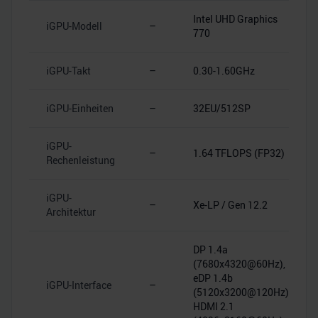
Intel UHD Graphics
iGPU-Modell
–
770
iGPU-Takt
–
0.30-1.60GHz
iGPU-Einheiten
–
32EU/512SP
iGPU-
–
1.64 TFLOPS (FP32)
Rechenleistung
iGPU-
–
Xe-LP / Gen 12.2
Architektur
DP 1.4a
(7680x4320@60Hz),
eDP 1.4b
iGPU-Interface
–
(5120x3200@120Hz),
HDMI 2.1