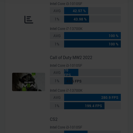
Wir verwenden Cookies, um Inhalte und Anzeigen zu
Intel Core i3-10105F
personalisieren, Funktionen für soziale Medien anbieten
AVG
42.57 %
zu können und die Zugriffe auf unsere Website zu
1%
43.98 %
analysieren. Außerdem geben wir Informationen zu Ihrer
Intel Core i7-13700K
Verwendung unserer Website an unsere Partner für
AVG
100 %
soziale Medien, Werbung und Analysen weiter. Unsere
1%
100 %
Partner führen diese Informationen möglicherweise mit
weiteren Daten zusammen, die Sie ihnen bereitgestellt
Call of Duty MW2 2022
haben oder die sie im Rahmen Ihrer Nutzung der Dienste
Intel Core i3-10105F
gesammelt haben.
70
AVG
FPS
1%
41.6 FPS
Intel Core i7-13700K
AVG
280.9 FPS
1%
199.4 FPS
CS2
Intel Core i3-10105F