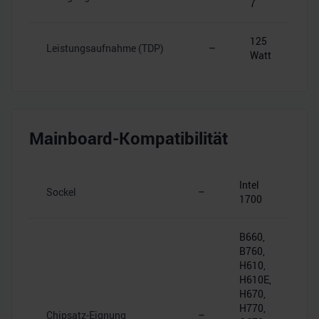
7
125
Leistungsaufnahme (TDP)
–
Watt
Mainboard-Kompatibilität
Intel
Sockel
–
1700
B660,
B760,
H610,
H610E,
H670,
H770,
Chipsatz-Eignung
–