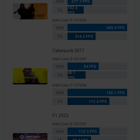
AVG
277.7 FPS
182.4
1%
FPS
Intel Core i7-13700K
AVG
669.3 FPS
1%
314.2 FPS
Cyberpunk 2077
Intel Core i3-10105F
AVG
84 FPS
48.1
1%
FPS
Intel Core i7-13700K
AVG
160.1 FPS
1%
112.6 FPS
F1 2023
Intel Core i3-10105F
AVG
112.3 FPS