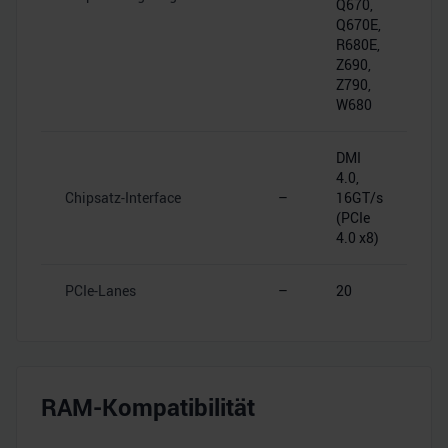
Q670,
Q670E,
R680E,
Z690,
Z790,
W680
DMI
4.0,
Chipsatz-Interface
–
16GT/s
(PCIe
4.0 x8)
PCIe-Lanes
–
20
RAM-Kompatibilität