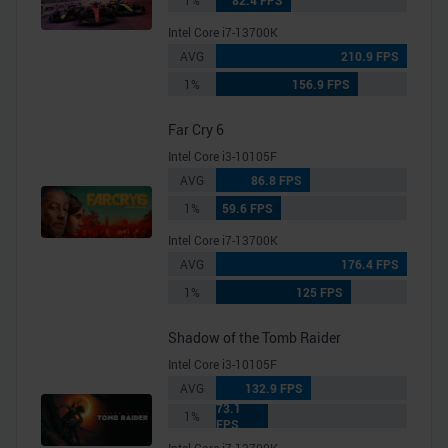
1%
82.4 FPS
Intel Core i7-13700K
AVG
210.9 FPS
1%
156.9 FPS
Far Cry 6
Intel Core i3-10105F
AVG
86.8 FPS
1%
59.6 FPS
Intel Core i7-13700K
AVG
176.4 FPS
1%
125 FPS
Shadow of the Tomb Raider
Intel Core i3-10105F
AVG
132.9 FPS
73.1
1%
FPS