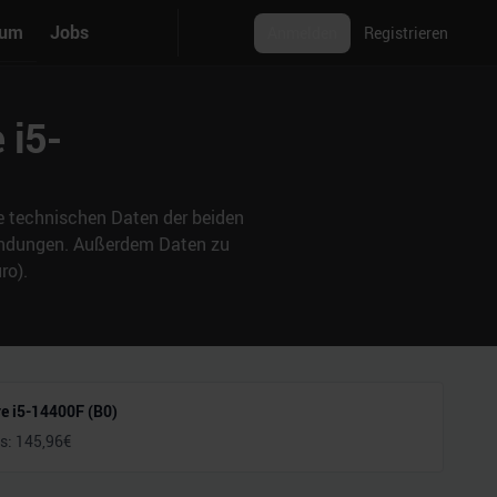
rum
Jobs
Anmelden
Registrieren
 i5-
ie technischen Daten der beiden
wendungen. Außerdem Daten zu
ro).
re i5-14400F (B0)
is:
145,96
€