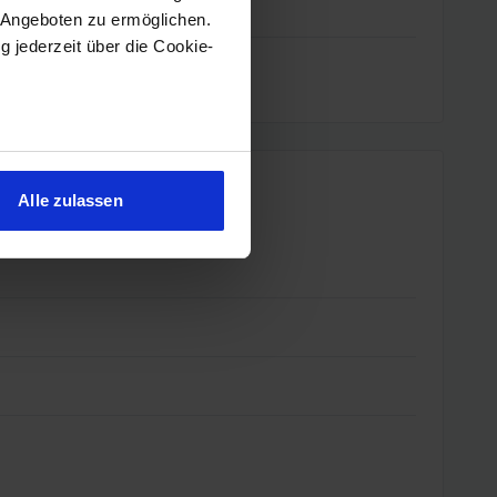
 Angeboten zu ermöglichen.
g jederzeit über die Cookie-
sein können
ren
Alle zulassen
hre Präferenzen im
Abschnitt
 Medien anbieten zu können
hrer Verwendung unserer
 führen diese Informationen
ie im Rahmen Ihrer Nutzung