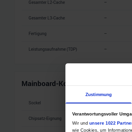
Gesamter L2-Cache
–
Gesamter L3-Cache
–
Fertigung
–
Leistungsaufnahme (TDP)
–
Mainboard-Kompatibilität
Zustimmung
Sockel
–
Verantwortungsvoller Umgan
Chipsatz-Eignung
–
Wir und
unsere 1022 Partne
wie Cookies, um Information