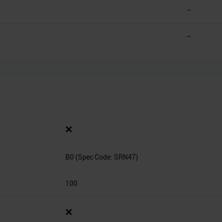
–
–
❌
B0 (Spec Code: SRN47)
100
❌