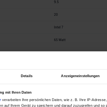
9.5
20
Intel 7
65 Watt
Details
Anzeigeneinstellungen
Intel 1700
g mit Ihren Daten
B660, B760, H610, H610E, H670, H770, Q670, Q670E, R680E, Z690, Z79
r
verarbeiten Ihre persönlichen Daten, wie z. B. Ihre IP-Adresse,
en auf Ihrem Gerät zu speichern und darauf zuzugreifen und so 