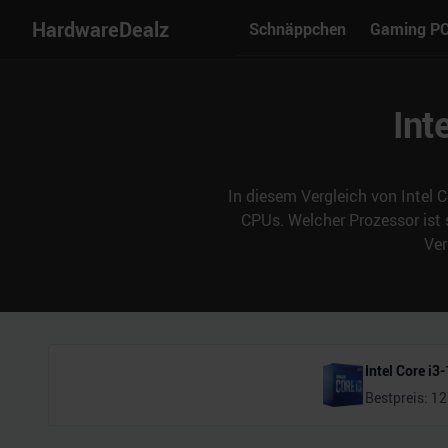
HardwareDealz
Schnäppchen
Gaming P
Int
In diesem Vergleich von Intel 
CPUs. Welcher Prozessor ist
Ver
Intel Core i3
Bestpreis:
12