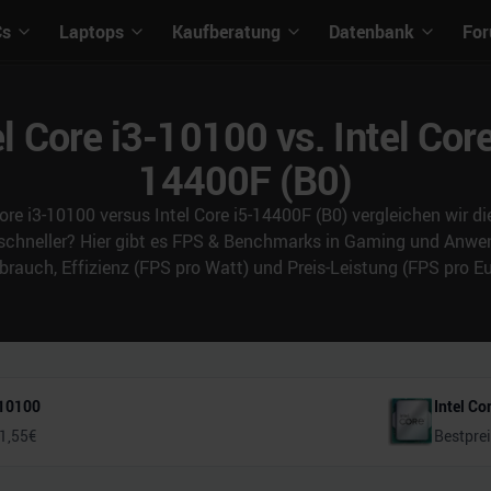
Cs
Laptops
Kaufberatung
Datenbank
Fo
el Core i3-10100 vs. Intel Core
14400F (B0)
Core i3-10100 versus Intel Core i5-14400F (B0) vergleichen wir d
 schneller? Hier gibt es FPS & Benchmarks in Gaming und An
brauch, Effizienz (FPS pro Watt) und Preis-Leistung (FPS pro Eu
-10100
Intel Co
1,55
€
Bestpre