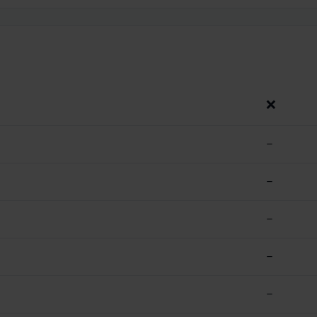
❌
–
–
–
–
–