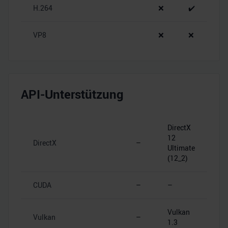
H.264
❌
✔️
VP8
❌
❌
API-Unterstützung
DirectX
12
DirectX
–
Ultimate
(12_2)
CUDA
–
–
Vulkan
Vulkan
–
1.3