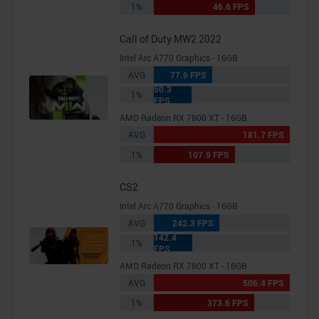
1%
46.6 FPS
Call of Duty MW2 2022
Intel Arc A770 Graphics - 16GB
AVG
77.6 FPS
50.3
1%
FPS
AMD Radeon RX 7800 XT - 16GB
AVG
181.7 FPS
1%
107.9 FPS
CS2
Intel Arc A770 Graphics - 16GB
AVG
242.3 FPS
142.4
1%
FPS
AMD Radeon RX 7800 XT - 16GB
AVG
506.4 FPS
1%
373.6 FPS