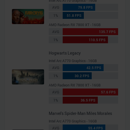
Intel Arc A770 Graphics - 16GB
AVG
79.8 FPS
1%
51.8 FPS
AMD Radeon RX 7800 XT - 16GB
AVG
135.7 FPS
1%
110.5 FPS
Hogwarts Legacy
Intel Arc A770 Graphics - 16GB
AVG
42.5 FPS
1%
30.2 FPS
AMD Radeon RX 7800 XT - 16GB
AVG
57.6 FPS
1%
36.5 FPS
Marvel's Spider-Man Miles Morales
Intel Arc A770 Graphics - 16GB
AVG
55.4 FPS