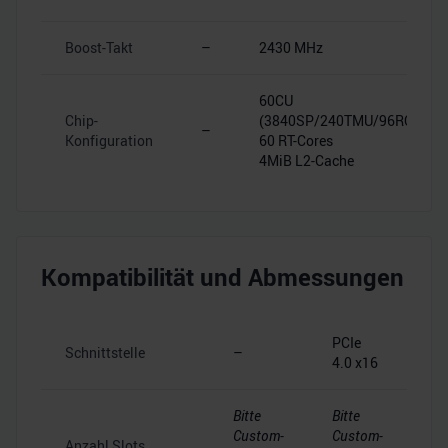
Boost-Takt
–
2430 MHz
60CU
Chip-
(3840SP/240TMU/96ROP)
–
Konfiguration
60 RT-Cores
4MiB L2-Cache
Kompatibilität und Abmessungen
PCIe
Schnittstelle
–
4.0 x16
Bitte
Bitte
Custom-
Custom-
Anzahl Slots