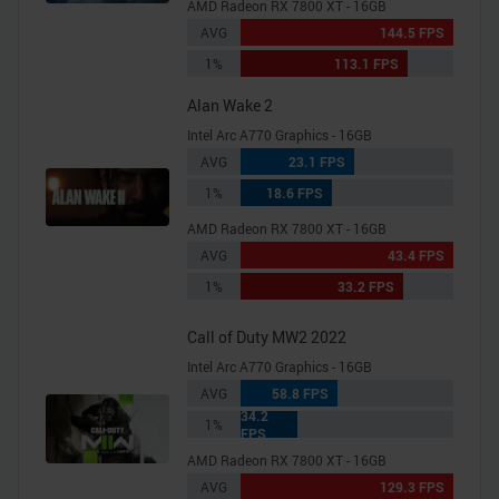
AMD Radeon RX 7800 XT - 16GB
analysieren. Außerdem geben wir Informationen zu Ihrer
AVG
144.5 FPS
Verwendung unserer Website an unsere Partner für
1%
113.1 FPS
soziale Medien, Werbung und Analysen weiter. Unsere
Partner führen diese Informationen möglicherweise mit
Alan Wake 2
weiteren Daten zusammen, die Sie ihnen bereitgestellt
Intel Arc A770 Graphics - 16GB
haben oder die sie im Rahmen Ihrer Nutzung der Dienste
AVG
23.1 FPS
gesammelt haben.
1%
18.6 FPS
AMD Radeon RX 7800 XT - 16GB
AVG
43.4 FPS
1%
33.2 FPS
Call of Duty MW2 2022
Intel Arc A770 Graphics - 16GB
AVG
58.8 FPS
34.2
1%
FPS
AMD Radeon RX 7800 XT - 16GB
AVG
129.3 FPS