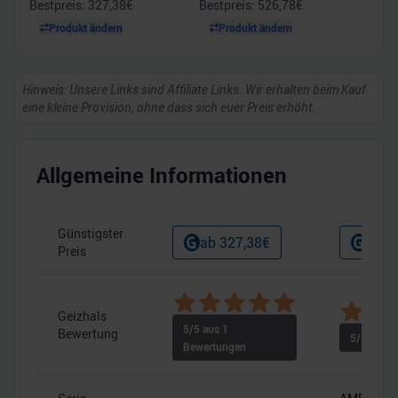
Bestpreis:
327,38
€
Bestpreis:
526,78
€
Produkt ändern
Produkt ändern
Hinweis: Unsere Links sind Affiliate Links. Wir erhalten beim Kauf
eine kleine Provision, ohne dass sich euer Preis erhöht.
Allgemeine Informationen
Günstigster
ab
327,38
€
ab
5
Preis
Geizhals
5
/5 aus
1
Bewertung
5
/5 aus
2
Bewertungen