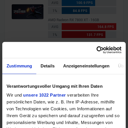
AVG
100.9 FPS
1%
84.8 FPS
AMD Radeon RX 7800 XT - 16GB
AVG
164.8 FPS
1%
131.7 FPS
Metro Exodus
Intel Arc A770 Graphics - 16GB
AVG
49.4 FPS
Zustimmung
Details
Anzeigeneinstellungen
Über
1%
32.9 FPS
AMD Radeon RX 7800 XT - 16GB
Verantwortungsvoller Umgang mit Ihren Daten
AVG
67.8 FPS
1%
44.4 FPS
Wir und
unsere 1022 Partner
verarbeiten Ihre
persönlichen Daten, wie z. B. Ihre IP-Adresse, mithilfe
Shadow of the Tomb Raider
von Technologien wie Cookies, um Informationen auf
Intel Arc A770 Graphics - 16GB
Ihrem Gerät zu speichern und darauf zuzugreifen und so
AVG
116.6 FPS
personalisierte Werbung und Inhalte, Messungen von