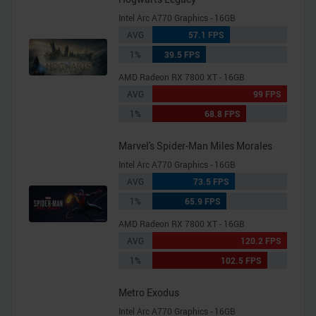
Intel Arc A770 Graphics - 16GB
AVG
57.1 FPS
1%
39.5 FPS
AMD Radeon RX 7800 XT - 16GB
AVG
99 FPS
1%
68.8 FPS
Marvel's Spider-Man Miles Morales
Intel Arc A770 Graphics - 16GB
AVG
73.5 FPS
1%
65.9 FPS
AMD Radeon RX 7800 XT - 16GB
AVG
120.2 FPS
1%
102.5 FPS
Metro Exodus
Intel Arc A770 Graphics - 16GB