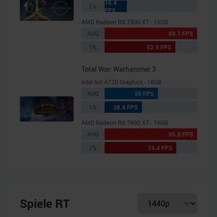
16.4
1%
FPS
AMD Radeon RX 7800 XT - 16GB
AVG
69.1 FPS
1%
52.9 FPS
Total War: Warhammer 3
Intel Arc A770 Graphics - 16GB
AVG
55 FPS
1%
38.4 FPS
AMD Radeon RX 7800 XT - 16GB
AVG
95.8 FPS
1%
74.4 FPS
Spiele RT