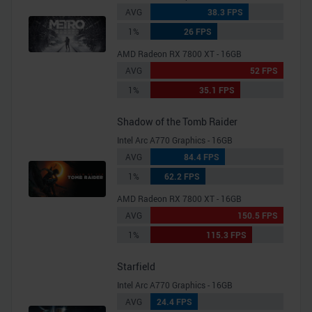
AVG
38.3 FPS
1%
26 FPS
AMD Radeon RX 7800 XT - 16GB
AVG
52 FPS
1%
35.1 FPS
Shadow of the Tomb Raider
Intel Arc A770 Graphics - 16GB
AVG
84.4 FPS
1%
62.2 FPS
AMD Radeon RX 7800 XT - 16GB
AVG
150.5 FPS
1%
115.3 FPS
Starfield
Intel Arc A770 Graphics - 16GB
AVG
24.4 FPS