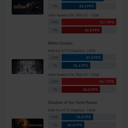
1%
45.4 FPS
AMD Radeon RX 7800 XT - 16GB
AVG
72.1 FPS
1%
52.8 FPS
Metro Exodus
Intel Arc A770 Graphics - 16GB
AVG
47.9 FPS
1%
33.4 FPS
AMD Radeon RX 7800 XT - 16GB
AVG
63.7 FPS
1%
44.8 FPS
Shadow of the Tomb Raider
Intel Arc A770 Graphics - 16GB
AVG
76.8 FPS
1%
54.8 FPS