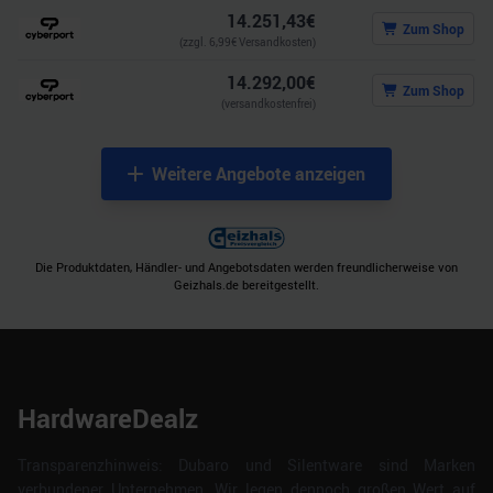
14.251,43
€
Zum Shop
(zzgl.
6,99
€ Versandkosten)
14.292,00
€
Zum Shop
(versandkostenfrei)
Weitere Angebote anzeigen
Die Produktdaten, Händler- und Angebotsdaten werden freundlicherweise von
Geizhals.de bereitgestellt.
HardwareDealz
Transparenzhinweis: Dubaro und Silentware sind Marken
verbundener Unternehmen. Wir legen dennoch großen Wert auf