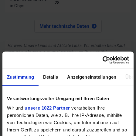
28
in Gbps
Mehr technische Daten
Hinweis: Unsere Links sind Affiliate Links. Wir erhalten beim Kauf
eine kleine Provision, ohne dass sich euer Preis erhöht.
ZUM BESTPREIS
Zustimmung
Details
Anzeigeneinstellungen
Über
Vergleichen
Verantwortungsvoller Umgang mit Ihren Daten
Wir und
unsere 1022 Partner
verarbeiten Ihre
persönlichen Daten, wie z. B. Ihre IP-Adresse, mithilfe
von Technologien wie Cookies, um Informationen auf
GEWINNSPIEL
Ihrem Gerät zu speichern und darauf zuzugreifen und so