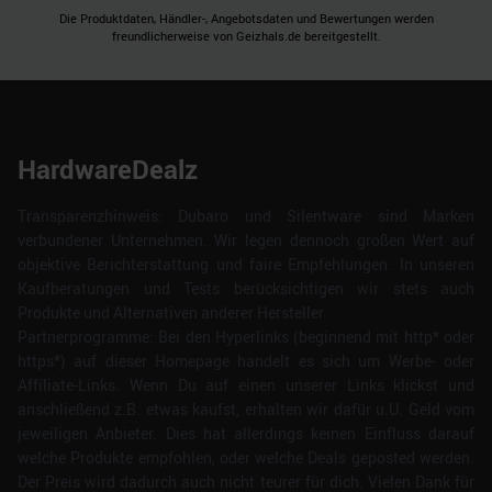
Die Produktdaten, Händler-, Angebotsdaten und Bewertungen werden
freundlicherweise von Geizhals.de bereitgestellt.
HardwareDealz
Transparenzhinweis: Dubaro und Silentware sind Marken
verbundener Unternehmen. Wir legen dennoch großen Wert auf
objektive Berichterstattung und faire Empfehlungen. In unseren
Kaufberatungen und Tests berücksichtigen wir stets auch
Produkte und Alternativen anderer Hersteller.
Partnerprogramme: Bei den Hyperlinks (beginnend mit http* oder
https*) auf dieser Homepage handelt es sich um Werbe- oder
Affiliate-Links. Wenn Du auf einen unserer Links klickst und
anschließend z.B. etwas kaufst, erhalten wir dafür u.U. Geld vom
jeweiligen Anbieter. Dies hat allerdings keinen Einfluss darauf
welche Produkte empfohlen, oder welche Deals geposted werden.
Der Preis wird dadurch auch nicht teurer für dich. Vielen Dank für