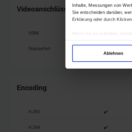
Inhalte, Messungen von Werb
Videoanschlüsse
Sie entscheiden darüber, wer
Erklärung oder durch Klicken
HDMI
1x HDMI 2.1b
Wenn Sie es erlauben, würde
Informationen über Ihre 
DisplayPort
3x DisplayPort
Ihr Gerät durch aktives 
Ablehnen
Erfahren Sie mehr darüber, w
Einzelheiten
fest.
Wir verwenden Cookies, um I
und die Zugriffe auf unsere 
Encoding
Website an unsere Partner fü
möglicherweise mit weiteren
der Dienste gesammelt habe
H.265
✔️
H.264
✔️