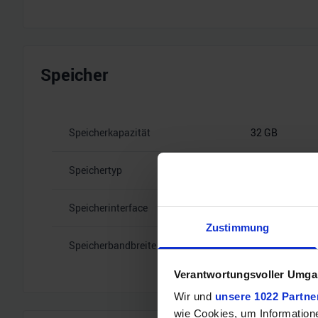
Speicher
Speicherkapazität
32 GB
Speichertyp
GDDR7
Speicherinterface
512
Zustimmung
Speicherbandbreite
28 Gbps
Verantwortungsvoller Umgan
Wir und
unsere 1022 Partne
wie Cookies, um Information