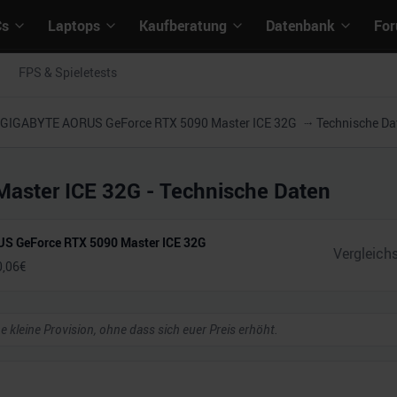
Cs
Laptops
Kaufberatung
Datenbank
Fo
FPS & Spieletests
GIGABYTE AORUS GeForce RTX 5090 Master ICE 32G
Technische Da
aster ICE 32G
- Technische Daten
S GeForce RTX 5090 Master ICE 32G
0,06
€
ne kleine Provision, ohne dass sich euer Preis erhöht.