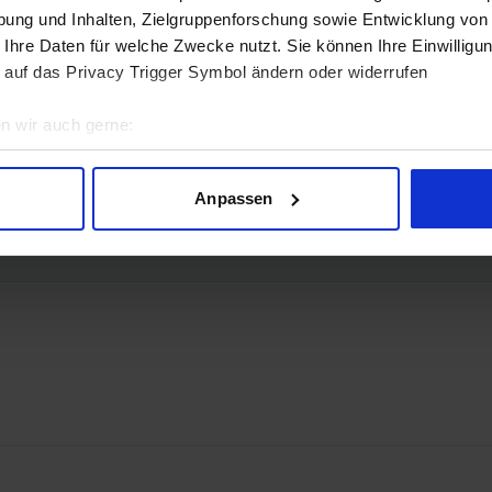
ung und Inhalten, Zielgruppenforschung sowie Entwicklung von
 Ihre Daten für welche Zwecke nutzt. Sie können Ihre Einwilligun
 auf das Privacy Trigger Symbol ändern oder widerrufen
n wir auch gerne:
geografische Lage erfassen, welche bis auf einige Meter genau 
 2.1b
Scannen nach bestimmten Merkmalen (Fingerprinting) identifizie
Anpassen
ie Ihre persönlichen Daten verarbeitet werden, und legen Sie I
nhalte und Anzeigen zu personalisieren, Funktionen für soziale
Website zu analysieren. Außerdem geben wir Informationen zu I
r soziale Medien, Werbung und Analysen weiter. Unsere Partner
 Daten zusammen, die Sie ihnen bereitgestellt haben oder die s
n.