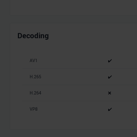
Decoding
AV1
✔️
H.265
✔️
H.264
❌
VP8
✔️