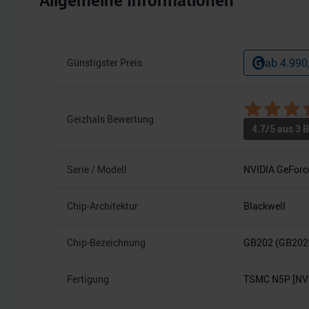
Allgemeine Informationen
ab
4.990
Günstigster Preis
Geizhals Bewertung
4.7
/5 aus
3
B
Serie / Modell
NVIDIA GeForc
Chip-Architektur
Blackwell
Chip-Bezeichnung
GB202 (GB202
Fertigung
TSMC N5P [NVI