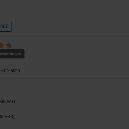
,06
€
ewertungen
e RTX 5090
-300-A1)
DIA 4N]