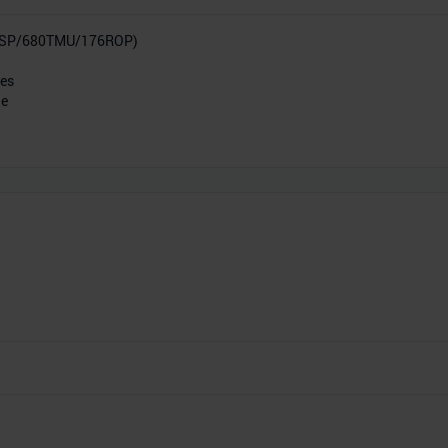
0SP/680TMU/176ROP)
res
he