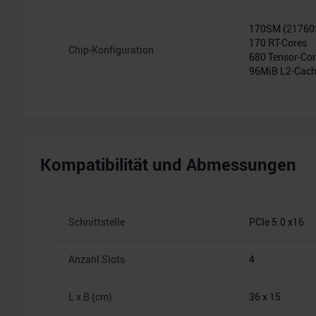
170SM (2176
170 RT-Cores
Chip-Konfiguration
680 Tensor-Co
96MiB L2-Cac
Kompatibilität und Abmessungen
Schnittstelle
PCIe 5.0 x16
Anzahl Slots
4
L x B (cm)
36 x 15