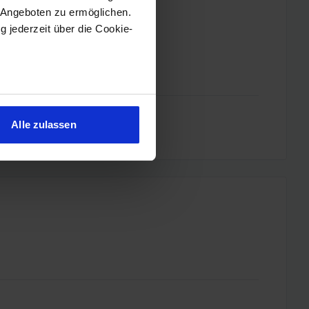
 Angeboten zu ermöglichen.
g jederzeit über die Cookie-
sein können
ren
Alle zulassen
hre Präferenzen im
Abschnitt
 Medien anbieten zu können
hrer Verwendung unserer
 führen diese Informationen
ie im Rahmen Ihrer Nutzung