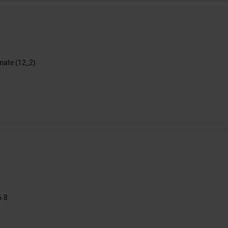
imate (12_2)
6.8