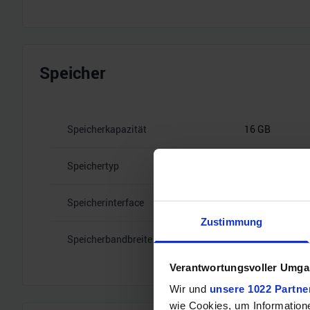
Speicher
Speicherkapazität
16 GB
Speichertyp
GDDR7
Speicherinterface
256
Zustimmung
Speicherbandbreite
30 Gbps
Verantwortungsvoller Umgan
Wir und
unsere 1022 Partne
wie Cookies, um Information