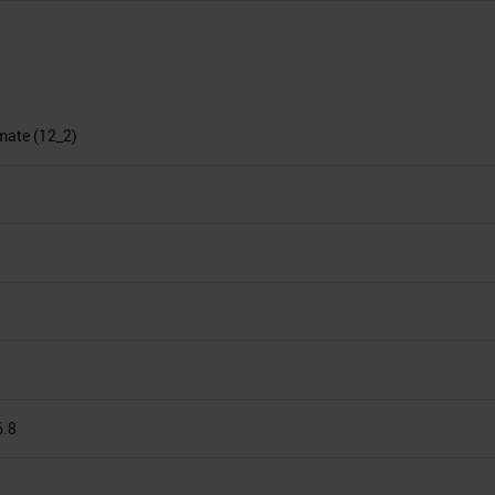
imate (12_2)
6.8