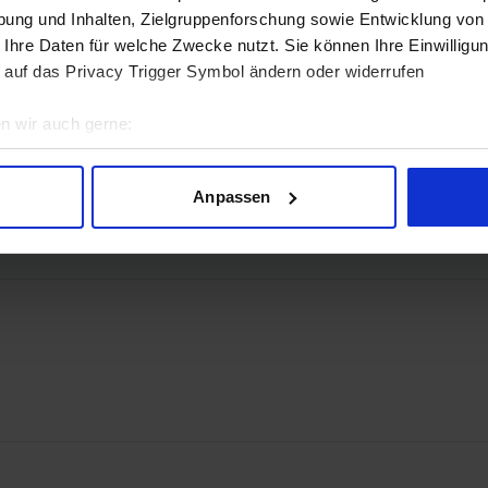
ung und Inhalten, Zielgruppenforschung sowie Entwicklung von
 Ihre Daten für welche Zwecke nutzt. Sie können Ihre Einwilligun
 auf das Privacy Trigger Symbol ändern oder widerrufen
n wir auch gerne:
geografische Lage erfassen, welche bis auf einige Meter genau 
 2.1b
Scannen nach bestimmten Merkmalen (Fingerprinting) identifizie
Anpassen
ie Ihre persönlichen Daten verarbeitet werden, und legen Sie I
nhalte und Anzeigen zu personalisieren, Funktionen für soziale
Website zu analysieren. Außerdem geben wir Informationen zu I
r soziale Medien, Werbung und Analysen weiter. Unsere Partner
 Daten zusammen, die Sie ihnen bereitgestellt haben oder die s
n.