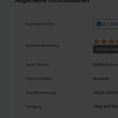
Allgemeine Informationen
ab
1.334
Günstigster Preis
Geizhals Bewertung
5
/5 aus
4
Bew
Serie / Modell
NVIDIA GeForc
Chip-Architektur
Blackwell
Chip-Bezeichnung
GB203 (GB203
Fertigung
TSMC N5P [NVI