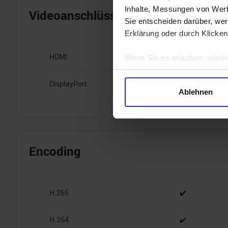
Inhalte, Messungen von Werb
Videoanschlüsse
Sie entscheiden darüber, wer
Erklärung oder durch Klicken
HDMI
1x HDMI 2.1b
Wenn Sie es erlauben, würde
Informationen über Ihre 
DisplayPort
3x DisplayPort
Ihr Gerät durch aktives 
Ablehnen
Erfahren Sie mehr darüber, w
Einzelheiten
fest.
Wir verwenden Cookies, um I
und die Zugriffe auf unsere 
Encoding
Website an unsere Partner fü
möglicherweise mit weiteren
der Dienste gesammelt habe
H.265
✔️
H.264
✔️