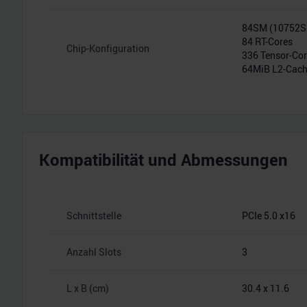
84SM (10752
84 RT-Cores
Chip-Konfiguration
336 Tensor-Co
64MiB L2-Cac
Kompatibilität und Abmessungen
Schnittstelle
PCIe 5.0 x16
Anzahl Slots
3
L x B (cm)
30.4 x 11.6