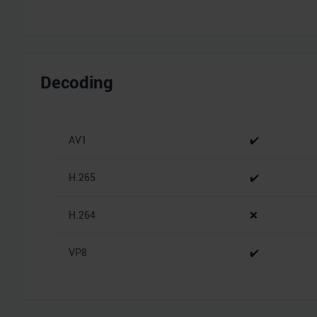
Decoding
AV1
✔️
H.265
✔️
H.264
❌
VP8
✔️