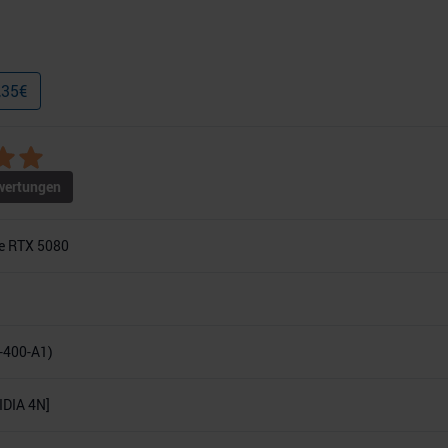
,35
€
ertungen
e RTX 5080
-400-A1)
DIA 4N]