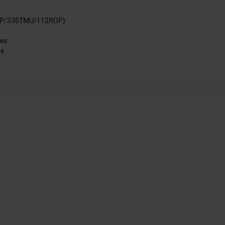
SP/336TMU/112ROP)
res
he