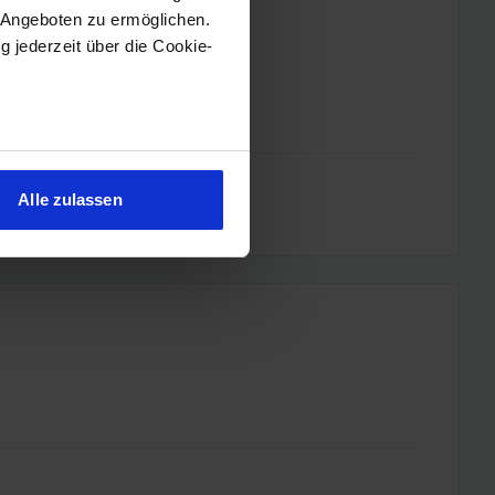
 Angeboten zu ermöglichen.
g jederzeit über die Cookie-
sein können
ren
Alle zulassen
hre Präferenzen im
Abschnitt
 Medien anbieten zu können
hrer Verwendung unserer
 führen diese Informationen
ie im Rahmen Ihrer Nutzung