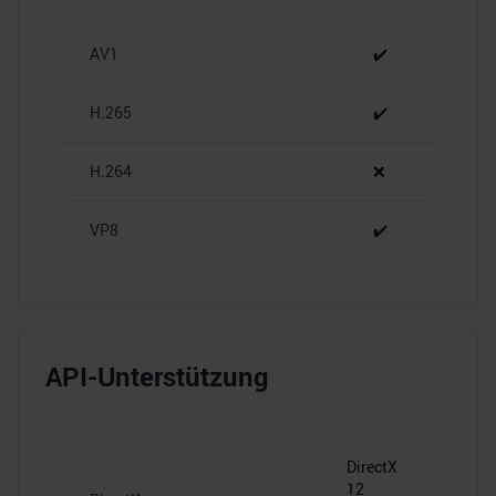
personalisieren, Funktionen für soziale Medien anbieten
zu können und die Zugriffe auf unsere Website zu
AV1
✔️
analysieren. Außerdem geben wir Informationen zu Ihrer
Verwendung unserer Website an unsere Partner für
soziale Medien, Werbung und Analysen weiter. Unsere
H.265
✔️
Partner führen diese Informationen möglicherweise mit
weiteren Daten zusammen, die Sie ihnen bereitgestellt
H.264
❌
haben oder die sie im Rahmen Ihrer Nutzung der Dienste
gesammelt haben.
VP8
✔️
API-Unterstützung
DirectX
12