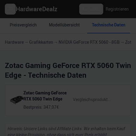
HardwareDealz
Anmelden
Registrieren
Preisvergleich
Modellübersicht
Technische Daten
Hardware
Grafikkarten
NVIDIA GeForce RTX 5060 - 8GB
Zotac
Zotac Gaming GeForce RTX 5060 Twin
Edge
- Technische Daten
Zotac Gaming GeForce
RTX 5060 Twin Edge
Bestpreis:
347,07
€
Hinweis: Unsere Links sind Affiliate Links. Wir erhalten beim Kauf
eine kleine Provision, ohne dass sich euer Preis erhöht.