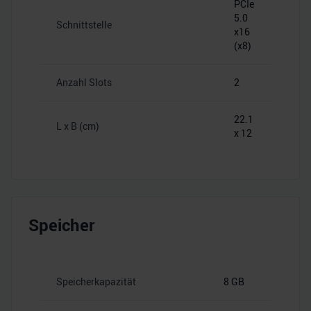
PCIe
5.0
Schnittstelle
x16
(x8)
Anzahl Slots
2
22.1
L x B (cm)
x 12
Speicher
Speicherkapazität
8 GB