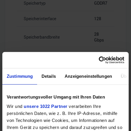
Speichertyp
GDDR7
Speicherinterface
128
28
Speicherbandbreite
Gbps
Zustimmung
Details
Anzeigeneinstellungen
Über
Videoanschlüsse
Verantwortungsvoller Umgang mit Ihren Daten
1x HDMI
HDMI
Wir und
unsere 1022 Partner
verarbeiten Ihre
2.1b
persönlichen Daten, wie z. B. Ihre IP-Adresse, mithilfe
von Technologien wie Cookies, um Informationen auf
3x
Ihrem Gerät zu speichern und darauf zuzugreifen und so
DisplayPort
DisplayPort