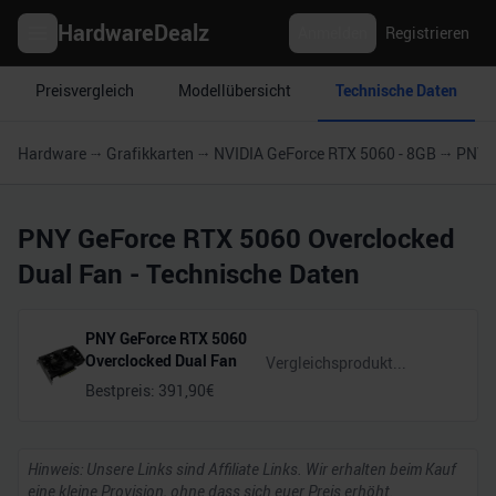
HardwareDealz
Anmelden
Registrieren
Preisvergleich
Modellübersicht
Technische Daten
Hardware
Grafikkarten
NVIDIA GeForce RTX 5060 - 8GB
PNY G
PNY GeForce RTX 5060 Overclocked
Dual Fan
- Technische Daten
PNY GeForce RTX 5060
Overclocked Dual Fan
Bestpreis:
391,90
€
Hinweis: Unsere Links sind Affiliate Links. Wir erhalten beim Kauf
eine kleine Provision, ohne dass sich euer Preis erhöht.