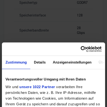
Speichertyp
GDDR7
Speicherinterface
128
28
Speicherbandbreite
Gbps
Zustimmung
Details
Anzeigeneinstellungen
Über
Videoanschlüsse
Verantwortungsvoller Umgang mit Ihren Daten
1x HDMI
HDMI
Wir und
unsere 1022 Partner
verarbeiten Ihre
2.1b
persönlichen Daten, wie z. B. Ihre IP-Adresse, mithilfe
von Technologien wie Cookies, um Informationen auf
3x
Ihrem Gerät zu speichern und darauf zuzugreifen und so
DisplayPort
DisplayPort