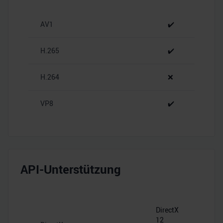
personalisieren, Funktionen für soziale Medien anbieten
zu können und die Zugriffe auf unsere Website zu
AV1
✔️
analysieren. Außerdem geben wir Informationen zu Ihrer
Verwendung unserer Website an unsere Partner für
soziale Medien, Werbung und Analysen weiter. Unsere
H.265
✔️
Partner führen diese Informationen möglicherweise mit
weiteren Daten zusammen, die Sie ihnen bereitgestellt
H.264
❌
haben oder die sie im Rahmen Ihrer Nutzung der Dienste
gesammelt haben.
VP8
✔️
API-Unterstützung
DirectX
12