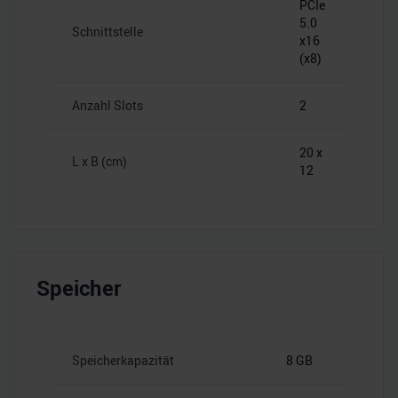
PCIe
5.0
Schnittstelle
x16
(x8)
Anzahl Slots
2
20 x
L x B (cm)
12
Speicher
Speicherkapazität
8 GB