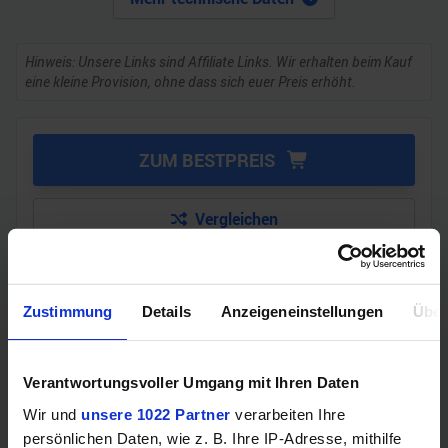
Hinweis: Unsere Links sind Affiliate Links. Wir erhalten beim Kauf
eine kleine Provision, ohne dass sich euer Preis erhöht.
ZUM BESTPREIS
Vergleichen
Zustimmung
Details
Anzeigeneinstellungen
Über
GEWINNSPIEL
Gewinne einen MSI Gaming PC mit RTX 5070
Verantwortungsvoller Umgang mit Ihren Daten
Ti!!
Wir und
unsere 1022 Partner
verarbeiten Ihre
Bis zum 21. August hast du die Chance, bei unserem
persönlichen Daten, wie z. B. Ihre IP-Adresse, mithilfe
Gewinnspiel einen MSI Gaming-PC zu gewinnen. Die